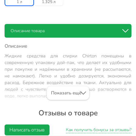
1 л
1.325 л
Описание товара
Описание
Жидкие средства для стирки Chirton помещены в
современную упаковку дой-пак, что делает их удобными
при покупке и надёжными в хранении (не рассыпаются,
не намокают). Легко и удобно дозируются, экономный
расход. Бережное воздействие на ткани. Актуально для
людей с чувствительной кожей. Хорошо растворяются в
Показать ещё
воде, легко выполаскиваются.
Состав:
Отзывы о товаре
Более 30% очищенная вода; 5% и более, но менее 15%
АПАВ; менее 5% НПАВ, хлорид натрия, ароматизатор,
Написать отзыв
Как получить бонусы за отзывы?
силикон, лимонная кислота, консервант, краситель.