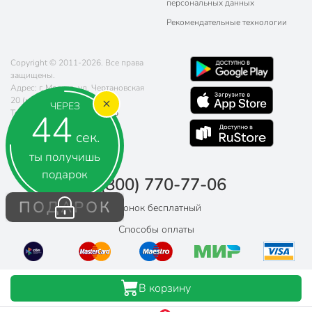
персональных данных
Рекомендательные технологии
Copyright © 2011-2026. Все права
защищены.
Адрес: г. Москва, ул. Чертановская
20 (метро Южная)
ЧЕРЕЗ
43
Телефон:
8 (800) 770-77-06
Почта:
sales@poryadok.ru
сек.
ты получишь
подарок
8 (800) 770-77-06
ПОДАРОК
Звонок бесплатный
Способы оплаты
В корзину