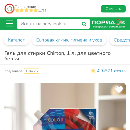
Приложение
Открыть
1.7M
Каталог
Бытовая химия, гигиена и уход
Средств
Гель для стирки Chirton, 1 л, для цветного
белья
4.9
571 отзыв
•
Код товара:
194226