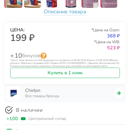
Описание товара
ЦЕНА:
*Цена на Ozon:
199 ₽
369 ₽
*Цена на WB:
523 ₽
+ 10
бонусов
*Цена с Озон банком или WB кошельком по состоянию на 09.08.2026 (Озон) и 04.08.2026 (ВБ) для
региона г. Воронеж у продавца ООО «Прайм» (ОГРН 1233600006903, г. Воронеж, Волгоградская 32).
В течение дня цена может изменяться. Актуальную цену уточняйте на сайте маркетплейса.
Купить в 1 клик
Chirton
Все товары бренда
В наличии
>100
Центральный склад