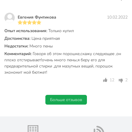
Евгения Фунтикова
10.02.2022
Опыт использования:
Только купил
Достоинства:
Цена приятная
Недостатки:
Много пены
Комментарий:
Говоря об этом порошке,скажу следующее ,он
плохо отстирывает!очень много пены,я беру его для
предварительной стирки ,для мазутных вещей, порошок
экономит мой бютжет!
12
2
Больше отзывов