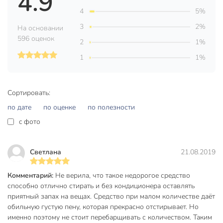
4.9
4
5%
3
2%
На основании
596 оценок
2
1%
1
1%
Сортировать:
по дате
по оценке
по полезности
c фото
Светлана
21.08.2019
Комментарий:
Не верила, что такое недорогое средство
способно отлично стирать и без кондиционера оставлять
приятный запах на вещах. Средство при малом количестве даёт
обильную густую пену, которая прекрасно отстирывает. Но
именно поэтому не стоит перебарщивать с количеством. Таким