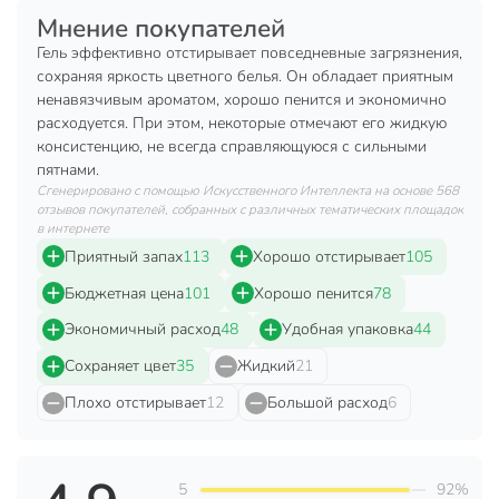
Мнение покупателей
Техническая информация
Гель эффективно отстирывает повседневные загрязнения,
Объем, л
1 л
сохраняя яркость цветного белья. Он обладает приятным
ненавязчивым ароматом, хорошо пенится и экономично
Бренд
Chirton
расходуется. При этом, некоторые отмечают его жидкую
консистенцию, не всегда справляющуюся с сильными
Страна производства
Россия
пятнами.
Аромат
свежесть
Сгенерировано с помощью Искусственного Интеллекта на основе 568
отзывов покупателей, собранных с различных тематических площадок
в интернете
для цветного
Назначение
Приятный запах
113
Хорошо отстирывает
105
белья
Бюджетная цена
101
Хорошо пенится
78
машинный
Тип стирки
ручной
Экономичный расход
48
Удобная упаковка
44
Вид упаковки
дой-пак
Сохраняет цвет
35
Жидкий
21
Плохо отстирывает
12
Большой расход
6
Вес в упаковке
1.02 кг
Габариты упаковки
13 x 8 x 24 см
5
92%