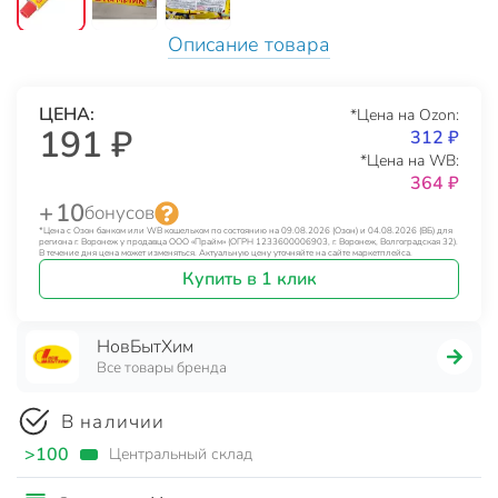
Описание товара
ЦЕНА:
*Цена на Ozon:
191 ₽
312 ₽
*Цена на WB:
364 ₽
+ 10
бонусов
*Цена с Озон банком или WB кошельком по состоянию на 09.08.2026 (Озон) и 04.08.2026 (ВБ) для
региона г. Воронеж у продавца ООО «Прайм» (ОГРН 1233600006903, г. Воронеж, Волгоградская 32).
В течение дня цена может изменяться. Актуальную цену уточняйте на сайте маркетплейса.
Купить в 1 клик
НовБытХим
Все товары бренда
В наличии
>100
Центральный склад