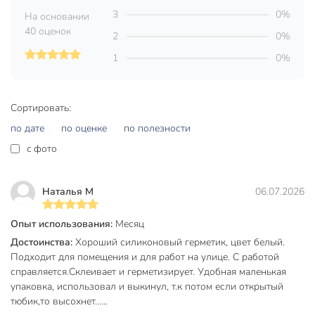
3
0%
На основании
Техническая информация
40 оценок
2
0%
Объем, мл
40 мл
1
0%
Время полного высыхания, ч
24 ч
Бренд
НовБытХим
Сортировать:
Страна производства
Россия
по дате
по оценке
по полезности
Основа
силиконовый
c фото
Упаковка
тюбик
Наталья М
06.07.2026
Цвет
белый
Опыт использования:
Месяц
санитарный
для швов
Достоинства:
Хороший силиконовый герметик, цвет белый.
для душевых
Подходит для помещения и для работ на улице. С работой
Назначение
кабин
справляется.Склеивает и герметизирует. Удобная маленькая
упаковка, использовал и выкинул, т.к потом если открытый
для ванны
тюбик,то высохнет......
для кухни