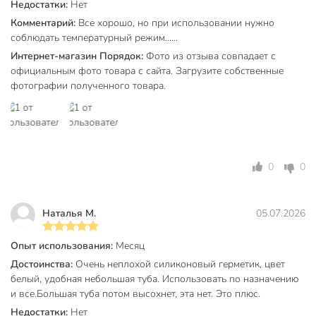
Недостатки:
Нет
влагостойкий
Комментарий:
Все хорошо, но при использовании нужно
морозостойкий
Особенности
соблюдать температурный режим......
термостойкий
Интернет-магазин Порядок:
Фото из отзыва совпадает с
эластичный
официальным фото товара с сайта. Загрузите собственные
фотографии полученного товара.
для внутренних
работ
Тип работ
для наружных
работ
Консистенция
гель
0
0
металл
керамика
Наталья М.
05.07.2026
Материал поверхности нанесения
стекло
пластик
Опыт использования:
Месяц
дерево
Достоинства:
Очень неплохой силиконовый герметик, цвет
Тип герметика
клей герметик
белый, удобная небольшая туба. Использовать по назначению
и все.Большая туба потом высохнет, эта нет. Это плюс.
Класс опасности
4
Недостатки:
Нет