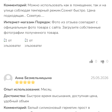
Срок годности, мес
24 мес
Комментарий:
Можно использовать как в помещении, так и на
улице соблюдая темперный режим.Сохнет быстро. Цена
Вес в упаковке
46 г
подходящая... Советую.....
Габариты упаковки
13 x 4 x 3 см
Интернет-магазин Порядок:
Фото из отзыва совпадает с
официальным фото товара с сайта. Загрузите собственные
фотографии полученного товара.
0
0
Анна Безмельницына
25.05.2026
Опыт использования:
Месяц
Достоинства:
Быстрое время высыхания, доступная цена,
удобный объем
Комментарий:
Белый силиконовый герметик прост в