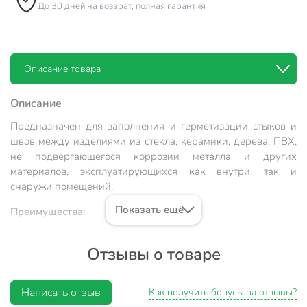
До 30 дней на возврат, полная гарантия
Описание товара
Описание
Предназначен для заполнения и герметизации стыков и
швов между изделиями из стекла, керамики, дерева, ПВХ,
не подвергающегося коррозии металла и других
материалов, эксплуатирующихся как внутри, так и
снаружи помещений.
Показать ещё
Преимущества:
Обладает превосходной адгезией к большинству
Отзывы о товаре
строительных материалов. Максимально водостоек и
обладает водоотталкивающим свойством.
Высокоэластичный, поэтому с успехом применяется для
Написать отзыв
Как получить бонусы за отзывы?
герметизации подвижных швов, например при заделке