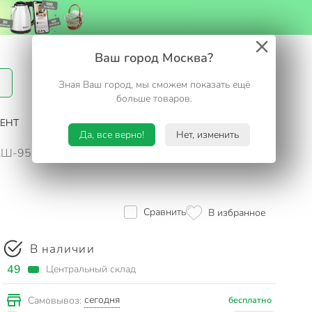
Вход / Регистрация
Ваш город Москва?
Зная Ваш город, мы сможем показать ещё
Избранное
Корзина
больше товаров.
ЕНТ
САД И ОГОРОД
ТУРИЗМ. ОТДЫХ НА ДАЧЕ
Да, все верно!
Нет, изменить
 КШ-9535
Сравнить
В избранное
В наличии
49
Центральный склад
сегодня
Самовывоз:
бесплатно