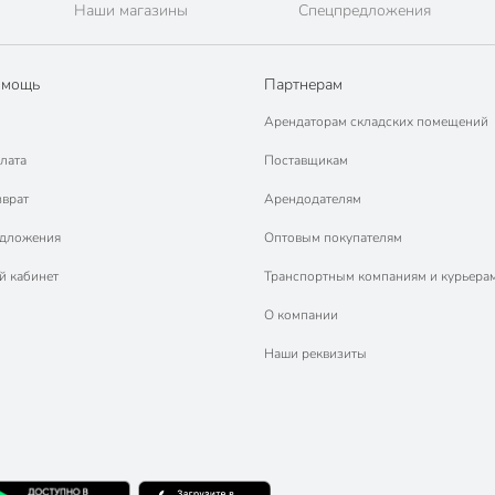
Наши магазины
Спецпредложения
омощь
Партнерам
Арендаторам складских помещений
лата
Поставщикам
зврат
Арендодателям
едложения
Оптовым покупателям
й кабинет
Транспортным компаниям и курьера
О компании
Наши реквизиты