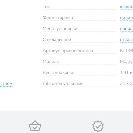
Тип
кашп
Форма горшка
цилин
Место установки
напол
С вкладышем
с вкл
Артикул производителя
КШ-9
Модель
Моде
Вес в упаковке
1.41 к
рстием
Габариты упаковки
31 x 3