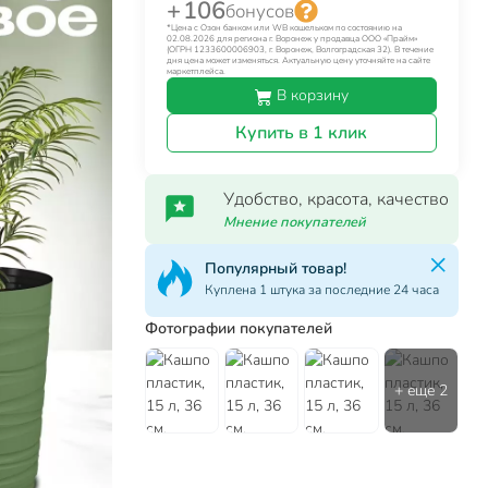
+ 106
бонусов
*Цена с Озон банком или WB кошельком по состоянию на
02.08.2026 для региона г. Воронеж у продавца ООО «Прайм»
(ОГРН 1233600006903, г. Воронеж, Волгоградская 32). В течение
дня цена может изменяться. Актуальную цену уточняйте на сайте
маркетплейса.
В корзину
Купить в 1 клик
Удобство, красота, качество
Мнение покупателей
Популярный товар!
Куплена 1 штука за последние 24 часа
Фотографии покупателей