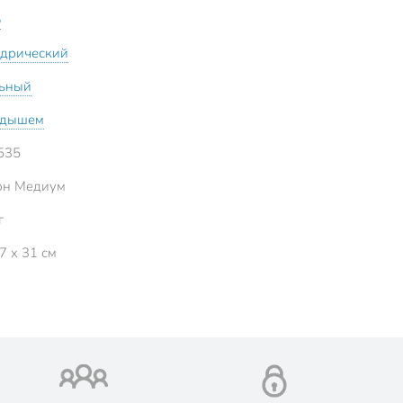
о
дрический
ьный
адышем
535
рн Медиум
г
7 x 31 см