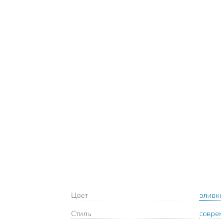
Цвет
оливк
Стиль
совре