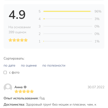
Показатель кислотности pH
6.5 до 7.5
4.9
5
96%
Модель
Цветочный
4
3%
Вес в упаковке
3.52 кг
3
0%
На основании
Габариты упаковки
5 x 31 x 42 см
399 оценок
2
0%
1
1%
Сортировать:
по дате
по оценке
по полезности
c фото
Анна Ф
30.07.2022
Опыт использования:
Год
Достоинства:
Здоровый грунт без мошек и плесени, чем, к