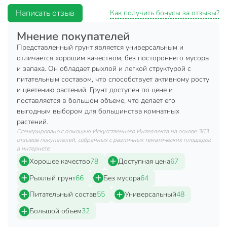
Объем, л
10 л
Написать отзыв
Как получить бонусы за отзывы?
Бренд
Фаско
Мнение покупателей
Страна производства
Россия
Представленный грунт является универсальным и
отличается хорошим качеством, без постороннего мусора
Состав
торф
и запаха. Он обладает рыхлой и легкой структурой с
питательным составом, что способствует активному росту
Тип
грунт
и цветению растений. Грунт доступен по цене и
для комнатных
поставляется в большом объеме, что делает его
Назначение
растений
выгодным выбором для большинства комнатных
растений.
для повышения
Сгенерировано с помощью Искусственного Интеллекта на основе 363
Область применения
урожайности
отзывов покупателей, собранных с различных тематических площадок
в интернете
для обогащения
Хорошее качество
78
Доступная цена
67
весна
Рыхлый грунт
66
Без мусора
64
зима
Сезон использования
лето
Питательный состав
55
Универсальный
48
осень
Большой объем
32
нейтральная от