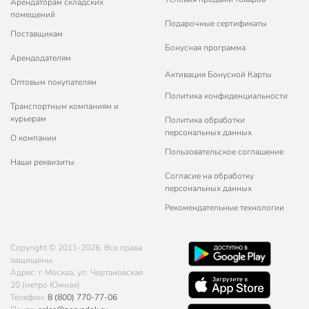
Арендаторам складских
помещений
Подарочные сертификаты
Поставщикам
Бонусная программа
Арендодателям
Активация Бонусной Карты
Оптовым покупателям
Политика конфиденциальности
Транспортным компаниям и
курьерам
Политика обработки
персональных данных
О компании
Пользовательское соглашение
Наши реквизиты
Согласие на обработку
персональных данных
Рекомендательные технологии
Copyright © 2011-2026. Все права
защищены.
Адрес: г. Москва, ул. Чертановская
20 (метро Южная)
Телефон:
8 (800) 770-77-06