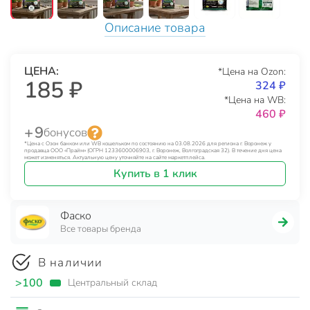
Описание товара
ЦЕНА:
*Цена на Ozon:
185 ₽
324 ₽
*Цена на WB:
460 ₽
+ 9
бонусов
*Цена с Озон банком или WB кошельком по состоянию на 03.08.2026 для региона г. Воронеж у
продавца ООО «Прайм» (ОГРН 1233600006903, г. Воронеж, Волгоградская 32). В течение дня цена
может изменяться. Актуальную цену уточняйте на сайте маркетплейса.
Купить в 1 клик
Фаско
Все товары бренда
В наличии
>100
Центральный склад