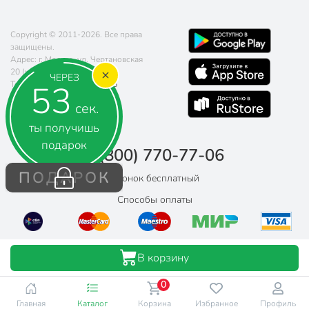
Copyright © 2011-2026. Все права
защищены.
Адрес: г. Москва, ул. Чертановская
20 (метро Южная)
ЧЕРЕЗ
52
Телефон:
8 (800) 770-77-06
Почта:
sales@poryadok.ru
сек.
ты получишь
подарок
8 (800) 770-77-06
ПОДАРОК
Звонок бесплатный
Способы оплаты
В корзину
0
Главная
Каталог
Корзина
Избранное
Профиль