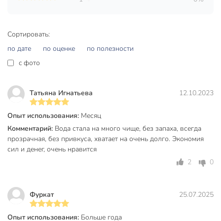
100% защита от протечек. Все соединения
выполнены с использованием Push-in фитингов.
Сменный картридж Барьер Expert Стандарт прост и
Сортировать:
удобен в использовании. Его установка не займет у Вас
по дате
по оценке
по полезности
много времени, а наслаждаться чистой, вкусной и
c фото
полезной водой прямо из-под крана Вы сможете еще
долго. С картриджем Барьер можно раз и навсегда забыть
о накипи: он позаботится не только о Вашем здоровье, но и
Татьяна Игнатьева
12.10.2023
об окружающих Вас бытовых предметах: чайнике, утюге
или кофемашине.
Опыт использования:
Месяц
Техническая информация
Комментарий:
Вода стала на много чище, без запаха, всегда
прозрачная, без привкуса, хватает на очень долго. Экономия
Производительность, л/мин
2 л/мин
сил и денег, очень нравится
2
0
Ресурс фильтрующего элемента, л
10000 л
Максимальная рабочая температура,
35 °C
°C
Фуркат
25.07.2025
Максимальное рабочее давление,
7 бар
Опыт использования:
Больше года