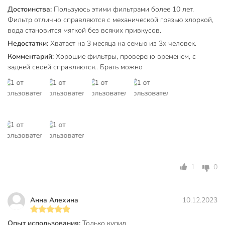
бар
Достоинства:
Пользуюсь этими фильтрами более 10 лет.
Число ступеней очистки
3
Фильтр отлично справляются с механической грязью хлоркой,
вода становится мягкой без всяких привкусов.
Количество в упаковке, шт
3 шт
Недостатки:
Хватает на 3 месяца на семью из 3х человек.
Размер фильтруемых частиц, мкм
5 мкм
Комментарий:
Хорошие фильтры, проверено временем, с
задней своей справляются.. Брать можно
Бренд
Барьер
Страна производства
Россия
система под мойку
Тип
комплект
картриджей
для холодной
Назначение
воды
1
0
с активированным
углем
Особенности
Анна Алехина
10.12.2023
полипропиленовый
быстросъемный
Опыт использования:
Только купил