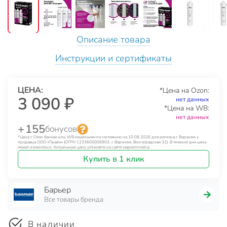
Описание товара
Инструкции и сертификаты
ЦЕНА:
*Цена на Ozon:
3 090 ₽
нет данных
*Цена на WB:
нет данных
+ 155
бонусов
*Цена с Озон банком или WB кошельком по состоянию на 10.08.2026 для региона г. Воронеж у
продавца ООО «Прайм» (ОГРН 1233600006903, г. Воронеж, Волгоградская 32). В течение дня цена
может изменяться. Актуальную цену уточняйте на сайте маркетплейса.
Купить в 1 клик
Барьер
Все товары бренда
В наличии