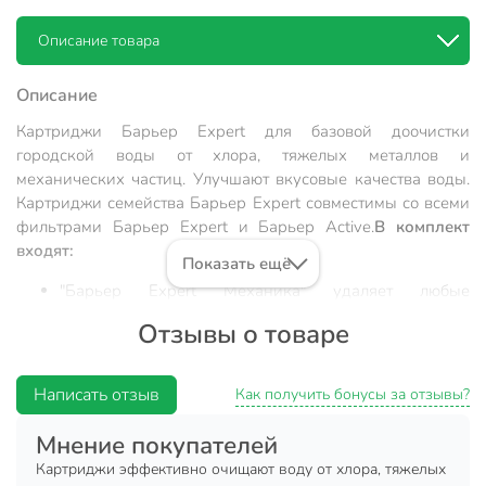
Описание товара
Описание
Картриджи Барьер Expert для базовой доочистки
городской воды от хлора, тяжелых металлов и
механических частиц. Улучшают вкусовые качества воды.
Картриджи семейства Барьер Expert совместимы со всеми
фильтрами Барьер Expert и Барьер Active.
В комплект
входят:
Показать ещё
"Барьер Expert Механика" удаляет любые
механические примеси до 5 мкм (песок, ржавчину и
Отзывы о товаре
другие механические примеси).
"Барьер Expert ИоноОбмен" используется для
Написать отзыв
эффективного удаления хлора, его соединений, а
Как получить бонусы за отзывы?
также тяжелых металлов (свинец, медь, кадмий и
Мнение покупателей
другие).
Картриджи эффективно очищают воду от хлора, тяжелых
"Барьер Expert ПостКарбон" - финишная очистка и