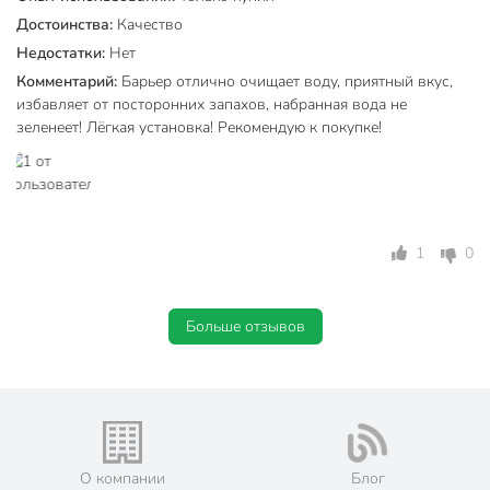
очистка от железа
Достоинства:
Качество
очистка от хлора
Недостатки:
Нет
Эффект очистки
механическая
Комментарий:
Барьер отлично очищает воду, приятный вкус,
очистка
избавляет от посторонних запахов, набранная вода не
зеленеет! Лёгкая установка! Рекомендую к покупке!
полипропилен
активированный
уголь
Вид фильтрующей засыпки
цеолит
комбинированная
засыпка
1
0
сорбент
Артикул производителя
Р213Р00
Больше отзывов
Модель
Expert Стандарт
Вес в упаковке
2.05 кг
Габариты упаковки
23 x 8 x 34 см
О компании
Блог