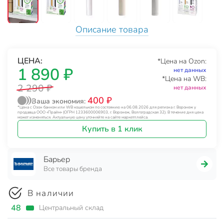
Описание товара
ЦЕНА:
*Цена на Ozon:
1 890 ₽
нет данных
*Цена на WB:
2 290 ₽
нет данных
400 ₽
Ваша экономия:
*Цена с Озон банком или WB кошельком по состоянию на 06.08.2026 для региона г. Воронеж у
продавца ООО «Прайм» (ОГРН 1233600006903, г. Воронеж, Волгоградская 32). В течение дня цена
может изменяться. Актуальную цену уточняйте на сайте маркетплейса.
Купить в 1 клик
Барьер
Все товары бренда
В наличии
48
Центральный склад