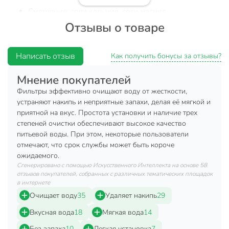
Смягчение: соли кальция, соли магния.
Отзывы о товаре
ПостКарбон: ионы тяжелых и токсичных металлов,
растворенное железо, неприятные запахи и
привкусы.
Написать отзыв
Как получить бонусы за отзывы?
Типы фильтрующих элементов в комплекте: Р111Р00,
Мнение покупателей
Р131Р00, Р151Р00
Фильтры эффективно очищают воду от жесткости,
Техническая информация
устраняют накипь и неприятные запахи, делая её мягкой и
приятной на вкус. Простота установки и наличие трех
Производительность, л/мин
2 л/мин
степеней очистки обеспечивают высокое качество
питьевой воды. При этом, некоторые пользователи
Ресурс фильтрующего элемента, л
10000 л
отмечают, что срок службы может быть короче
Максимальная рабочая температура,
ожидаемого.
35 °C
Сгенерировано с помощью Искусственного Интеллекта на основе 58
°C
отзывов покупателей, собранных с различных тематических площадок
в интернете
Вес, г
1520 г
Очищает воду
35
Удаляет накипь
29
Число ступеней очистки
3
Вкусная вода
18
Мягкая вода
14
Количество в упаковке, шт
3 шт
Без запаха
10
Легкая установка
7