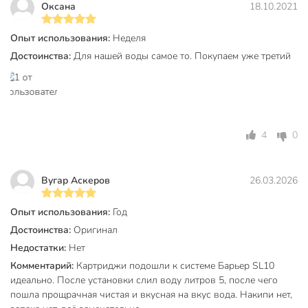
Оксана
18.10.2021
смолы
активированный
Вид фильтрующей засыпки
уголь
Опыт использования:
Неделя
цеолит
Достоинства:
Для нашей воды самое то. Покупаем уже третий
сорбент
комбинированная
засыпка
Артикул производителя
Р123Р00
4
0
Модель
Профи Жесткость
Вес в упаковке
1.25 кг
Вугар Аскеров
26.03.2026
Габариты упаковки
8 x 23 x 26 см
Опыт использования:
Год
Достоинства:
Оригинал
Недостатки:
Нет
Комментарий:
Картриджи подошли к системе Барьер SL10
идеально. После установки слил воду литров 5, после чего
пошла прощрачная чистая и вкусная на вкус вода. Накипи нет,