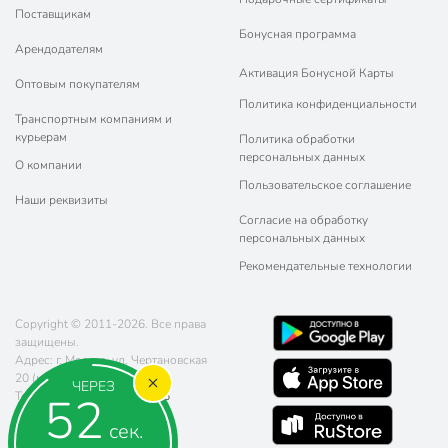
Поставщикам
Бонусная программа
Арендодателям
Активация Бонусной Карты
Оптовым покупателям
Политика конфиденциальности
Транспортным компаниям и
курьерам
Политика обработки
персональных данных
О компании
Пользовательское соглашение
Наши реквизиты
Согласие на обработку
персональных данных
Рекомендательные технологии
Copyright © 2011-2026. Все права
защищены.
Адрес: г. Москва, ул. Чертановская
20 (метро Южная)
ЧЕРЕЗ
52
Телефон:
8 (800) 770-77-06
Почта:
sales@poryadok.ru
сек.