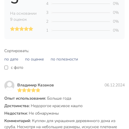
отверстия
4
0%
3
0%
Цвет
коричневый
На основании
9 оценок
2
0%
Артикул производителя
Y4-6521
1
0%
Модель
Плетение
Вес в упаковке
110 г
Сортировать:
Габариты упаковки
23 x 7 x 13 см
по дате
по оценке
по полезности
c фото
Владимир Казаков
06.12.2024
Опыт использования:
Больше года
Достоинства:
Недорогое красивое кашпо
Недостатки:
Не обнаружены
Комментарий:
Куплен для украшения деревянного дома из
сруба. Несмотря на небольшие размеры, искусное плетение