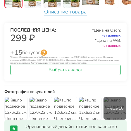
Описание товара
ПОСЛЕДНЯЯ ЦЕНА:
*Цена на Ozon:
299 ₽
нет данных
*Цена на WB:
нет данных
+ 15
бонусов
*Цена с Озон банком или WB кошельком по состоянию на 09.08.2026 для региона г. Воронеж у
продавца ООО «Прайм» (ОГРН 1233600006903, г. Воронеж, Волгоградская 32). В течение дня цена
может изменяться. Актуальную цену уточняйте на сайте маркетплейса.
Выбрать аналог
Фотографии покупателей
Оригинальный дизайн, отличное качество