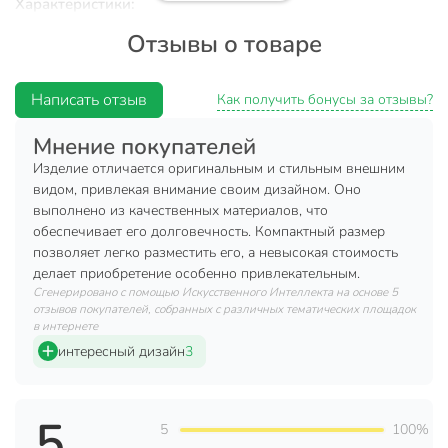
Характеристики:
Отзывы о товаре
Материал: пластик.
Глубина: 7 см.
Написать отзыв
Цвет: коричневый.
Как получить бонусы за отзывы?
Техническая информация
Мнение покупателей
Изделие отличается оригинальным и стильным внешним
Высота, см
22 см
видом, привлекая внимание своим дизайном. Оно
выполнено из качественных материалов, что
Ширина, см
12 см
обеспечивает его долговечность. Компактный размер
Длина, см
6 см
позволяет легко разместить его, а невысокая стоимость
делает приобретение особенно привлекательным.
Страна производства
Китай
Сгенерировано с помощью Искусственного Интеллекта на основе 5
отзывов покупателей, собранных с различных тематических площадок
Материал
пластик
в интернете
интересный дизайн
3
Автополив
без автополива
Поддон
без поддона
5
5
100%
без дренажного
Дренажное отверстие