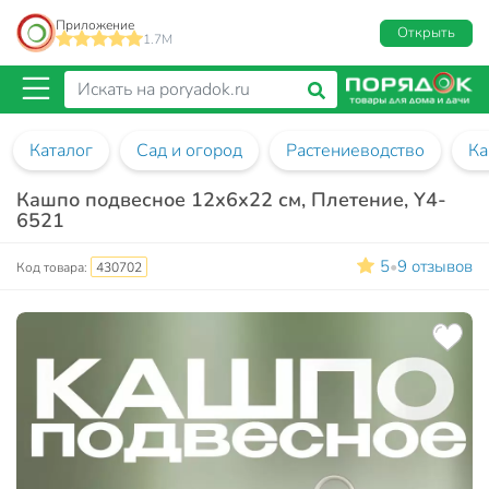
Приложение
Открыть
1.7M
Каталог
Сад и огород
Растениеводство
Ка
Кашпо подвесное 12х6х22 см, Плетение, Y4-
6521
5
9 отзывов
•
Код товара:
430702