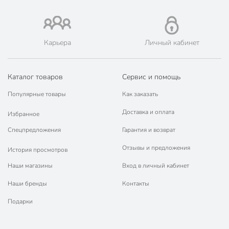
Страна производства
Китай
Форма
рулон
Карьера
Личный кабинет
Водоотталкивающая пропитка
без пропитки
Кружево
без кружева
Каталог товаров
Сервис и помощь
Материал
силикон
Популярные товары
Как заказать
Цвет
серый
Доставка и оплата
Избранное
Дизайн
рисунок
Спецпредложения
Гарантия и возврат
Размер, см
2000х80 см
Отзывы и предложения
История просмотров
Артикул производителя
QS-3008A
Наши магазины
Вход в личный кабинет
Наши бренды
Контакты
Модель
Декор
Подарки
Вес в упаковке
13.16 кг
Габариты упаковки
15 x 15 x 80 см