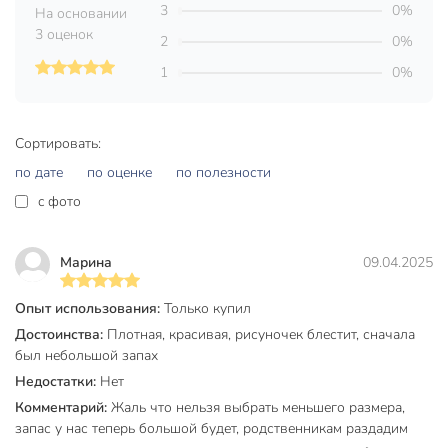
срок службы и сохранение первоначального вида.
3
0%
На основании
3 оценок
Клеенка обладает высокой эластичностью, благодаря
2
0%
чему она ровно ложится на поверхность стола, не
1
0%
топорщится и не пузырится, при этом не
растягиваясь.
Бесшумность (скатерть не шуршит и не скрипит при
Сортировать:
касании).
по дате
по оценке
по полезности
Экологичность: силиконовые скатерти не содержат
c фото
вредных химических веществ, поэтому они
безопасны для здоровья человека и окружающей
среды.
Марина
09.04.2025
Благодаря своей прочности и устойчивости к
температурным колебаниям, она сохраняет свою
Опыт использования:
Только купил
форму и свойства даже при воздействии высоких и
Достоинства:
Плотная, красивая, рисуночек блестит, сначала
низких температур.
был небольшой запах
Клеенка не скользит и не сползает со стола.
Недостатки:
Нет
Стильный дизайн и универсальность позволяют ей
Комментарий:
Жаль что нельзя выбрать меньшего размера,
запас у нас теперь большой будет, родственникам раздадим
гармонично вписываться в любой интерьер,