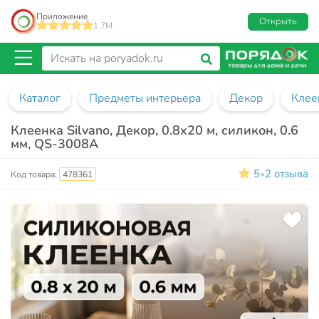
Приложение
Открыть
1.7M
Каталог
Предметы интерьера
Декор
Клее
Клеенка Silvano, Декор, 0.8х20 м, силикон, 0.6
мм, QS-3008A
5
2 отзыва
•
Код товара:
478361