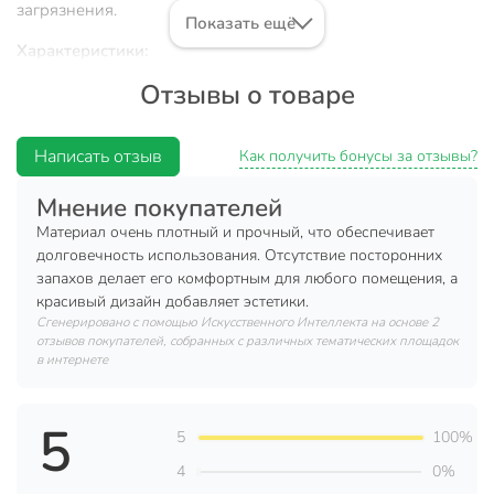
загрязнения.
Показать ещё
Характеристики:
Отзывы о товаре
Ширина рулона: 0,8 м;
Длина рулона: 20 м.
Написать отзыв
Толщина: 0,6 мм.
Как получить бонусы за отзывы?
Материал: силикон.
Мнение покупателей
Преимущества:
Материал очень плотный и прочный, что обеспечивает
долговечность использования. Отсутствие посторонних
Клеенка Silvano отличается идеально гладкой и
запахов делает его комфортным для любого помещения, а
кристально-прозрачной поверхностью, которая
красивый дизайн добавляет эстетики.
придает столу изысканный вид.
Сгенерировано с помощью Искусственного Интеллекта на основе 2
отзывов покупателей, собранных с различных тематических площадок
Клеенка очень практична и устойчива к
в интернете
загрязнениям. Практически любую грязь можно
отмыть быстро и без использования специальных
чистящих средств.
5
5
100%
Устойчивость к воздействию кислот, щелочей,
4
0%
растворов солей и спиртов, что обеспечивает долгий