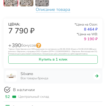
Описание товара
ЦЕНА:
*Цена на Ozon:
7 790 ₽
8 464 ₽
*Цена на WB:
9 190 ₽
+ 390
бонусов
*Цена с Озон банком или WB кошельком по состоянию на 06.08.2026 (Озон) и 04.08.2026 (ВБ) для
региона г. Воронеж у продавца ООО «Прайм» (ОГРН 1233600006903, г. Воронеж, Волгоградская 32).
В течение дня цена может изменяться. Актуальную цену уточняйте на сайте маркетплейса.
Купить в 1 клик
Silvano
Все товары бренда
В наличии
52
Центральный склад