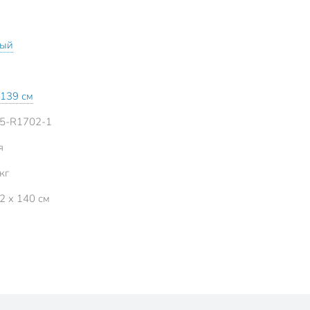
вый
139 см
5-R1702-1
я
кг
2 x 140 см