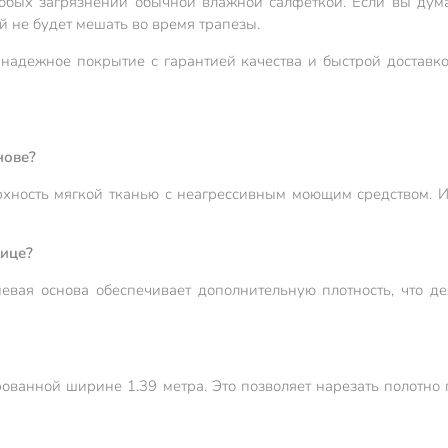
юбых загрязнений обычной влажной салфеткой. Если вы думае
й не будет мешать во время трапезы.
надежное покрытие с гарантией качества и быстрой доставко
нове?
хность мягкой тканью с неагрессивным моющим средством. И
лице?
евая основа обеспечивает дополнительную плотность, что д
рованной ширине 1.39 метра. Это позволяет нарезать полотн