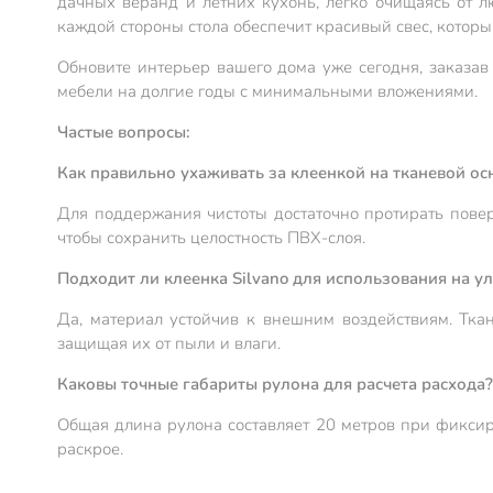
дачных веранд и летних кухонь, легко очищаясь от л
каждой стороны стола обеспечит красивый свес, которы
Обновите интерьер вашего дома уже сегодня, заказав 
мебели на долгие годы с минимальными вложениями.
Частые вопросы:
Как правильно ухаживать за клеенкой на тканевой ос
Для поддержания чистоты достаточно протирать повер
чтобы сохранить целостность ПВХ-слоя.
Подходит ли клеенка Silvano для использования на у
Да, материал устойчив к внешним воздействиям. Ткан
защищая их от пыли и влаги.
Каковы точные габариты рулона для расчета расхода?
Общая длина рулона составляет 20 метров при фикси
раскрое.