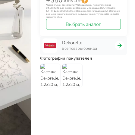
+ 350
бонусов
*Цена с Озон банком или WB кошельком по состоянию на
04.08.2026 для региона г. Воронеж у продавца ООО «Прайм»
(ОГРН 1233600006903, г. Воронеж, Волгоградская 32). В течение
дня цена может изменяться. Актуальную цену уточняйте на сайте
маркетплейса.
Выбрать аналог
Dekorelle
Все товары бренда
Фотографии покупателей