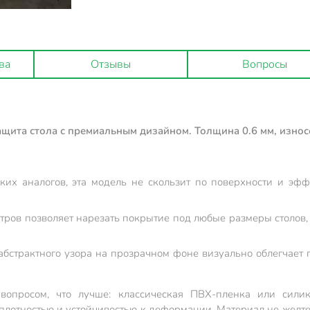
ва
Отзывы
Вопросы
ащита стола с премиальным дизайном. Толщина 0.6 мм, износ
ких аналогов, эта модель не скользит по поверхности и эф
тров позволяет нарезать покрытие под любые размеры столов,
абстрактного узора на прозрачном фоне визуально облегчает 
опросом, что лучше: классическая ПВХ-пленка или силик
плотностью и устойчивостью к деформации. Материал не желтее