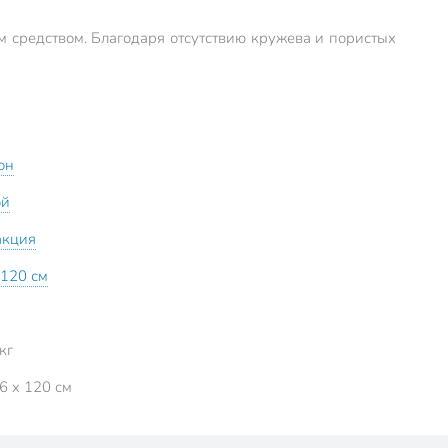
м средством. Благодаря отсутствию кружева и пористых
он
ой
акция
120 см
кг
6 x 120 см