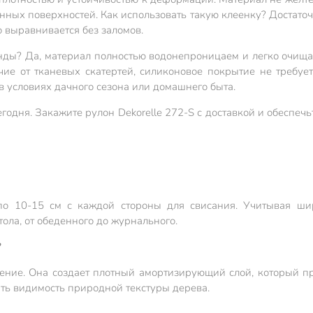
нных поверхностей. Как использовать такую клеенку? Достаточ
о выравнивается без заломов.
нды? Да, материал полностью водонепроницаем и легко очища
чие от тканевых скатертей, силиконовое покрытие не требуе
 условиях дачного сезона или домашнего быта.
егодня. Закажите рулон Dekorelle 272-S с доставкой и обеспе
с по 10-15 см с каждой стороны для свисания. Учитывая ш
ола, от обеденного до журнального.
?
ние. Она создает плотный амортизирующий слой, который пр
ть видимость природной текстуры дерева.