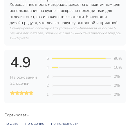
Ширина 140 см.
Хорошая плотность материала делает его практичным для
Длина намотки в рулоне 20 м.
использования на кухне. Прекрасно подходит как для
отделки стен, так и в качестве скатерти. Качество и
Толщина ПВХ: 0,21 мм.
дизайн радуют, что делает покупку выгодной и приятной.
Плотность ПВХ: 340 г/м².
Сгенерировано с помощью Искусственного Интеллекта на основе 5
отзывов покупателей, собранных с различных тематических площадок
Плотность нетканого материала: 40 г/м².
в интернете
Размер клетки без учета ободка: 92х95 мм.
4.9
Техническая информация
5
90%
Длина, м
20 м
4
10%
3
0%
Ширина, м
1.4 м
На основании
21 оценки
2
0%
Бренд
Silvano
1
0%
Страна производства
Китай
Форма
рулон
Сортировать:
Водоотталкивающая пропитка
без пропитки
по дате
по оценке
по полезности