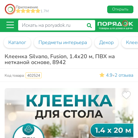
Приложение
Открыть
1.7M
Каталог
Предметы интерьера
Декор
Клее
Клеенка Silvano, Fusion, 1.4х20 м, ПВХ на
нетканой основе, 8942
4.9
2 отзыва
•
Код товара:
402524