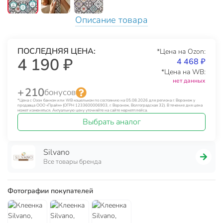
Описание товара
ПОСЛЕДНЯЯ ЦЕНА:
*Цена на Ozon:
4 190 ₽
4 468 ₽
*Цена на WB:
нет данных
+ 210
бонусов
*Цена с Озон банком или WB кошельком по состоянию на 05.08.2026 для региона г. Воронеж у
продавца ООО «Прайм» (ОГРН 1233600006903, г. Воронеж, Волгоградская 32). В течение дня цена
может изменяться. Актуальную цену уточняйте на сайте маркетплейса.
Выбрать аналог
Silvano
Все товары бренда
Фотографии покупателей