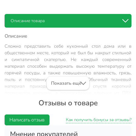
Описание товара
Описание
Сложно представить себе кухонный стол дома или в
общественном месте, который не был бы накрыт стильной
и симпатичной скатертью. Не каждый современный
материал способен выдержать высокую температуру от
горячей посуды, а также повышенную влажность, грязь,
пыль и постоянную эксплуатацию. Обычный тканевый
Показать ещё
материал приходит в негодность, спустя короткий
промежуток времени, а превосходные клеенки из ПВХ
дают возможность максимально повысить срок
Отзывы о товаре
эксплуатации этого элемента декора.
Клеенки доступны для покупки только рулонами.
Написать отзыв
Как получить бонусы за отзывы?
Материал: ПВХ на нетканой основе.
Мнение покупателей