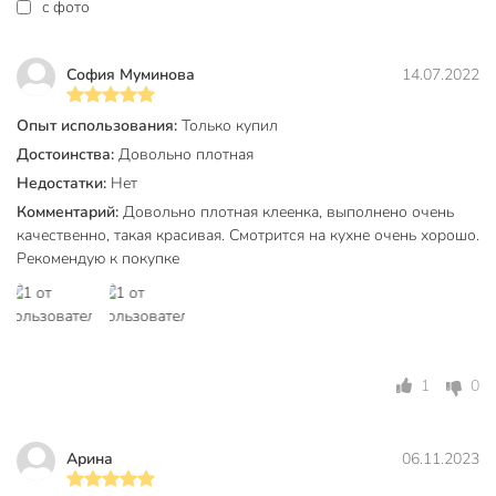
Кружево
без кружева
c фото
ПВХ
Материал
на нетканой
София Муминова
14.07.2022
основе
Опыт использования:
Только купил
Цвет
синий
Достоинства:
Довольно плотная
Дизайн
рисунок
Недостатки:
Нет
Комментарий:
Довольно плотная клеенка, выполнено очень
Размер, см
2000х140 см
качественно, такая красивая. Смотрится на кухне очень хорошо.
Артикул производителя
8942
Рекомендую к покупке
Модель
Fusion
Вес в упаковке
10.6 кг
Габариты упаковки
10 x 10 x 140 см
1
0
Арина
06.11.2023