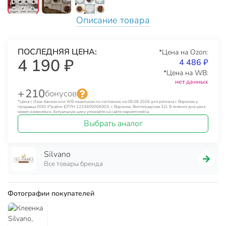
Описание товара
ПОСЛЕДНЯЯ ЦЕНА:
*Цена на Ozon:
4 190 ₽
4 486 ₽
*Цена на WB:
нет данных
+ 210
бонусов
*Цена с Озон банком или WB кошельком по состоянию на 08.08.2026 для региона г. Воронеж у
продавца ООО «Прайм» (ОГРН 1233600006903, г. Воронеж, Волгоградская 32). В течение дня цена
может изменяться. Актуальную цену уточняйте на сайте маркетплейса.
Выбрать аналог
Silvano
Все товары бренда
Фотографии покупателей