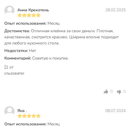
Водоотталкивающая пропитка
без пропитки
Анна Крекотень
28.02.2025
Кружево
без кружева
ПВХ
Опыт использования:
Месяц
Материал
на нетканой
Достоинства:
Отличная клеёнка за свои деньги. Плотная,
основе
качественная, смотрится красиво. Ширина вполне подходит
для любого кухонного стола.
Цвет
серый
Недостатки:
Нет
Дизайн
рисунок
Комментарий:
Советую к покупке.
Размер, см
2000х140 см
Артикул производителя
81464-1
Модель
Fusion
0
0
Вес в упаковке
10.6 кг
Яна .
08.07.2024
Габариты упаковки
10 x 10 x 140 см
Опыт использования:
Месяц