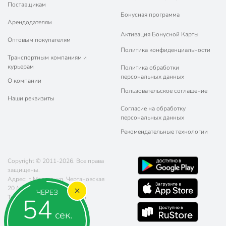
Поставщикам
Бонусная программа
Арендодателям
Активация Бонусной Карты
Оптовым покупателям
Политика конфиденциальности
Транспортным компаниям и
курьерам
Политика обработки
персональных данных
О компании
Пользовательское соглашение
Наши реквизиты
Согласие на обработку
персональных данных
Рекомендательные технологии
Copyright © 2011-2026. Все права
защищены.
Адрес: г. Москва, ул. Чертановская
20 (метро Южная)
ЧЕРЕЗ
54
Телефон:
8 (800) 770-77-06
Почта:
sales@poryadok.ru
сек.