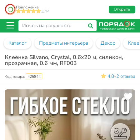
Приложение
Открыть
1.7M
Каталог
Предметы интерьера
Декор
Клее
Клеенка Silvano, Crystal, 0.6х20 м, силикон,
прозрачная, 0.6 мм, RF003
4.8
2 отзыва
•
Код товара:
425844