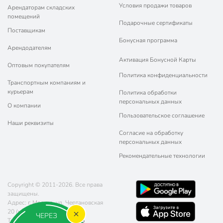
Условия продажи товаров
Арендаторам складских
помещений
Подарочные сертификаты
Поставщикам
Бонусная программа
Арендодателям
Активация Бонусной Карты
Оптовым покупателям
Политика конфиденциальности
Транспортным компаниям и
курьерам
Политика обработки
персональных данных
О компании
Пользовательское соглашение
Наши реквизиты
Согласие на обработку
персональных данных
Рекомендательные технологии
Copyright © 2011-2026. Все права
защищены.
Адрес: г. Москва, ул. Чертановская
20 (метро Южная)
ЧЕРЕЗ
Телефон:
8 (800) 770-77-06