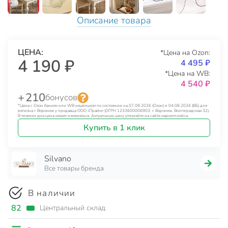
Описание товара
ЦЕНА:
*Цена на Ozon:
4 190 ₽
4 495 ₽
*Цена на WB:
4 540 ₽
+ 210
бонусов
*Цена с Озон банком или WB кошельком по состоянию на 07.08.2026 (Озон) и 04.08.2026 (ВБ) для
региона г. Воронеж у продавца ООО «Прайм» (ОГРН 1233600006903, г. Воронеж, Волгоградская 32).
В течение дня цена может изменяться. Актуальную цену уточняйте на сайте маркетплейса.
Купить в 1 клик
Silvano
Все товары бренда
В наличии
82
Центральный склад