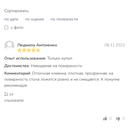
Техническая информация
Сортировать:
Длина, м
20 м
по дате
по оценке
по полезности
Ширина, м
0.6 м
c фото
Толщина, мм
0.6 мм
Людмила Антоненко
08.11.2023
Бренд
Silvano
Страна производства
Китай
Опыт использования:
Только купил
Достоинства:
Невидемая на поверхности
Форма
рулон
Комментарий:
Отличная клеенка, плотная, прозрачная, на
Водоотталкивающая пропитка
без пропитки
поверхность стола ложится ровно и не смещается. К покупке
рекомендую
Кружево
без кружева
силикон
Материал
гибкое стекло
Цвет
бесцветный
0
0
Размер, см
2000х60 см