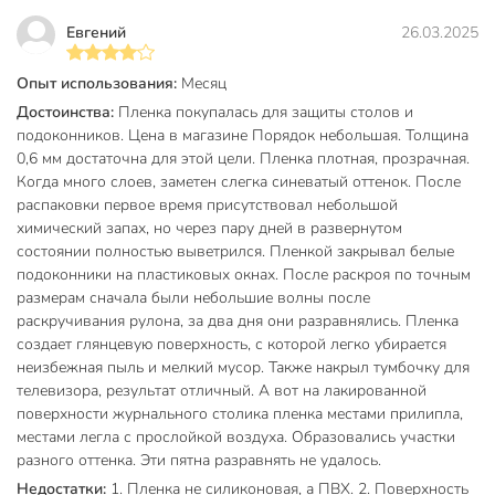
Артикул производителя
RF003
Евгений
26.03.2025
Модель
Crystal
Опыт использования:
Месяц
Вес в упаковке
10.2 кг
Достоинства:
Пленка покупалась для защиты столов и
подоконников. Цена в магазине Порядок небольшая. Толщина
Габариты упаковки
15 x 15 x 62 см
0,6 мм достаточна для этой цели. Пленка плотная, прозрачная.
Когда много слоев, заметен слегка синеватый оттенок. После
распаковки первое время присутствовал небольшой
химический запах, но через пару дней в развернутом
состоянии полностью выветрился. Пленкой закрывал белые
подоконники на пластиковых окнах. После раскроя по точным
размерам сначала были небольшие волны после
раскручивания рулона, за два дня они разравнялись. Пленка
создает глянцевую поверхность, с которой легко убирается
неизбежная пыль и мелкий мусор. Также накрыл тумбочку для
телевизора, результат отличный. А вот на лакированной
поверхности журнального столика пленка местами прилипла,
местами легла с прослойкой воздуха. Образовались участки
разного оттенка. Эти пятна разравнять не удалось.
Недостатки:
1. Пленка не силиконовая, а ПВХ. 2. Поверхность