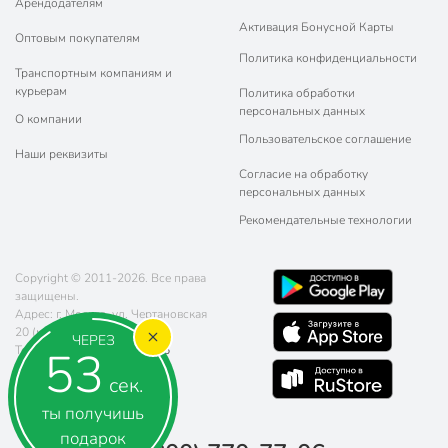
Арендодателям
Активация Бонусной Карты
Оптовым покупателям
Политика конфиденциальности
Транспортным компаниям и
курьерам
Политика обработки
персональных данных
О компании
Пользовательское соглашение
Наши реквизиты
Согласие на обработку
персональных данных
Рекомендательные технологии
Copyright © 2011-2026. Все права
защищены.
Адрес: г. Москва, ул. Чертановская
20 (метро Южная)
ЧЕРЕЗ
52
Телефон:
8 (800) 770-77-06
Почта:
sales@poryadok.ru
сек.
ты получишь
подарок