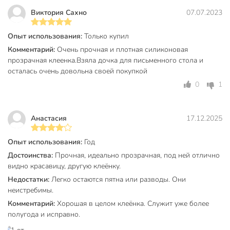
ухода и эстетичный внешний вид делают клеенку Silvano
Виктория Сахно
07.07.2023
Crystal оптимальным выбором для дома, дачи, офисных и
коммерческих помещений.
Опыт использования:
Только купил
Комментарий:
Очень прочная и плотная силиконовая
Клеенки доступны для покупки только рулонами.
прозрачная клеенка.Взяла дочка для письменного стола и
осталась очень довольна своей покупкой
Техническая информация
0
1
Длина, м
60 м
Ширина, м
1.35 м
Анастасия
17.12.2025
Толщина, мм
0.2 мм
Опыт использования:
Год
Бренд
Silvano
Достоинства:
Прочная, идеально прозрачная, под ней отлично
видно красавицу, другую клеёнку.
Страна производства
Китай
Недостатки:
Легко остаются пятна или разводы. Они
Форма
рулон
неистребимы.
Комментарий:
Хорошая в целом клеёнка. Служит уже более
Водоотталкивающая пропитка
без пропитки
полугода и исправно.
Кружево
без кружева