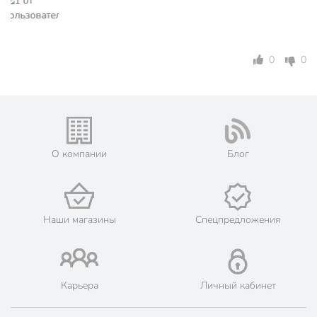
силикон
Материал
гибкое стекло
Цвет
бесцветный
0
0
Размер, см
6000х135 см
Артикул производителя
RF002
Модель
Crystal
О компании
Блог
Вес в упаковке
23.09 кг
Габариты упаковки
15 x 140 x 15 см
Наши магазины
Спецпредложения
Карьера
Личный кабинет