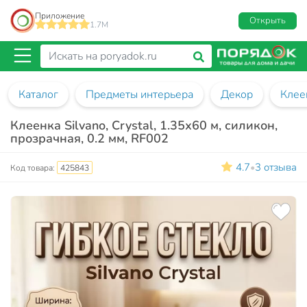
Приложение
Открыть
1.7M
Каталог
Предметы интерьера
Декор
Клее
Клеенка Silvano, Crystal, 1.35х60 м, силикон,
прозрачная, 0.2 мм, RF002
4.7
3 отзыва
•
Код товара:
425843