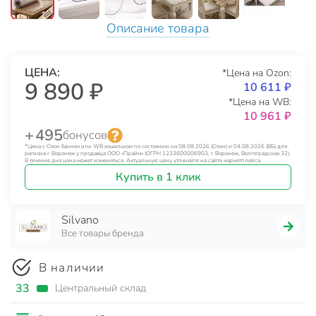
Описание товара
ЦЕНА:
*Цена на Ozon:
9 890 ₽
10 611 ₽
*Цена на WB:
10 961 ₽
+ 495
бонусов
*Цена с Озон банком или WB кошельком по состоянию на 08.08.2026 (Озон) и 04.08.2026 (ВБ) для
региона г. Воронеж у продавца ООО «Прайм» (ОГРН 1233600006903, г. Воронеж, Волгоградская 32).
В течение дня цена может изменяться. Актуальную цену уточняйте на сайте маркетплейса.
Купить в 1 клик
Silvano
Все товары бренда
В наличии
33
Центральный склад