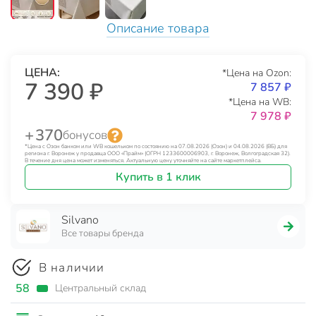
Описание товара
ЦЕНА:
*Цена на Ozon:
7 390 ₽
7 857 ₽
*Цена на WB:
7 978 ₽
+ 370
бонусов
*Цена с Озон банком или WB кошельком по состоянию на 07.08.2026 (Озон) и 04.08.2026 (ВБ) для
региона г. Воронеж у продавца ООО «Прайм» (ОГРН 1233600006903, г. Воронеж, Волгоградская 32).
В течение дня цена может изменяться. Актуальную цену уточняйте на сайте маркетплейса.
Купить в 1 клик
Silvano
Все товары бренда
В наличии
58
Центральный склад