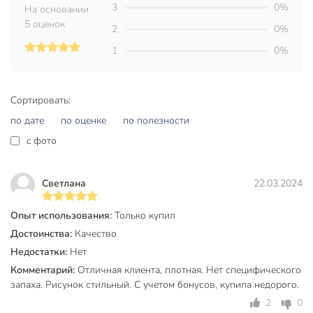
Не каждый современный материал способен выдержать
3
0%
На основании
высокую температуру от горячей посуды, а также
5 оценок
2
0%
повышенную влажность, грязь, пыль и постоянную
эксплуатацию. Обычный тканевый материал приходит в
1
0%
негодность, спустя короткий промежуток времени, а
превосходные клеенки из ПВХ дают возможность
максимально повысить срок эксплуатации этого элемента
Сортировать:
декора.
по дате
по оценке
по полезности
Клеенки доступны для покупки только рулонами.
c фото
Техническая информация
Светлана
22.03.2024
Длина, м
20 м
Ширина, м
1.39 м
Опыт использования:
Только купил
Достоинства:
Качество
Бренд
Silvano
Недостатки:
Нет
Страна производства
Китай
Комментарий:
Отличная клиента, плотная. Нет специфического
запаха. Рисунок стильный. С учетом бонусов, купила недорого.
Форма
рулон
2
0