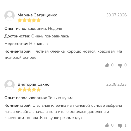
Водоотталкивающая пропитка
без пропитки
Кружево
без кружева
Марина Загриценко
30.07.2026
ПВХ
Опыт использования:
Неделя
Материал
на тканевой
Достоинства:
Очень понравилась
основе
Недостатки:
Не нашла
Цвет
золотой
Комментарий:
Плотная клеенка, хорошо моется, красивая. На
тканевой основе
Дизайн
рисунок
0
0
Размер, см
2000х139 см
Артикул производителя
PW-003-CR256
Виктория Сахно
25.08.2023
Модель
Элегия
Опыт использования:
Только купил
Вес в упаковке
11.41 кг
Комментарий:
Стильная клеенка на тканевой основе,выбрала
из-за дизайна сначала но в итоге осталась довольна и
Габариты упаковки
10 x 10 x 140 см
качеством товара .К покупке рекомендую
0
1