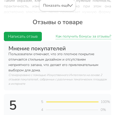
Таким образом, клеенка приобретает нужные плотность,
Показать ещё
практичность, износостойкость. Однако при этом она
достаточно эластичная, легко принимает нужную форму.
Изделие не боится повышенной влажности и
Отзывы о товаре
значительных механических нагрузок.
Характеристики:
Написать отзыв
Как получить бонусы за отзывы?
Цвет: золото;
Мнение покупателей
Основной материал: ПВХ;
Пользователи отмечают, что это плотное покрытие
Ширина: 1.39 м;
отличается стильным дизайном и отсутствием
Длина: 20 м;
неприятного запаха, что делает его привлекательным
выбором для дома.
Преимущества:
Сгенерировано с помощью Искусственного Интеллекта на основе 2
отзывов покупателей, собранных с различных тематических площадок
Устойчива к растяжениям;
в интернете
Легко моется водой;
Отличное качество печати;
5
5
100%
Уникальный дизайн;
4
0%