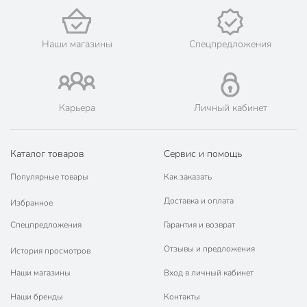
Упаковка
баллон
Цвет
бесцветный
Наши магазины
Спецпредложения
для дерева
для кожи
Назначение
для картона
Карьера
Личный кабинет
для бумаги
Особенности
прозрачный
Каталог товаров
Сервис и помощь
для внутренних
Тип работ
работ
Популярные товары
Как заказать
Доставка и оплата
Консистенция
аэрозоль
Избранное
Спецпредложения
Гарантия и возврат
Срок годности, мес
36 мес
Отзывы и предложения
История просмотров
Артикул производителя
01-148-000-004
Наши магазины
Вход в личный кабинет
Модель
Экспресс
Наши бренды
Контакты
Вес в упаковке
270 г