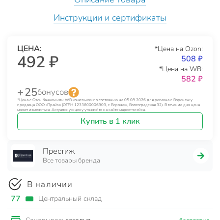
Инструкции и сертификаты
ЦЕНА:
*Цена на Ozon:
492 ₽
508 ₽
*Цена на WB:
582 ₽
+ 25
бонусов
*Цена с Озон банком или WB кошельком по состоянию на 05.08.2026 для региона г. Воронеж у
продавца ООО «Прайм» (ОГРН 1233600006903, г. Воронеж, Волгоградская 32). В течение дня цена
может изменяться. Актуальную цену уточняйте на сайте маркетплейса.
Купить в 1 клик
Престиж
Все товары бренда
В наличии
77
Центральный склад