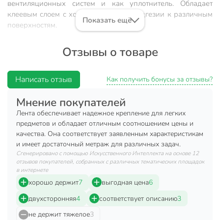
вентиляционных систем и как уплотнитель. Обладает
клеевым слоем с хорошей степенью адгезии к различным
Показать ещё
поверхностям.
Характеристики:
Отзывы о товаре
Материал: вспененный пропилен/каучук;
Длина: 5 м;
Написать отзыв
Как получить бонусы за отзывы?
Ширина: 0.9 см;
Мнение покупателей
Водостойкость: да.
Лента обеспечивает надежное крепление для легких
Преимущества:
предметов и обладает отличным соотношением цены и
качества. Она соответствует заявленным характеристикам
обладает повышенной мягкостью и гибкостью;
и имеет достаточный метраж для различных задач.
Сгенерировано с помощью Искусственного Интеллекта на основе 12
обеспечивает надежное соединение различных
отзывов покупателей, собранных с различных тематических площадок
материалов;
в интернете
возможно использование на неровных и
хорошо держит
7
выгодная цена
6
шероховатых поверхностях.
двухсторонняя
4
соответствует описанию
3
Техническая информация
не держит тяжелое
3