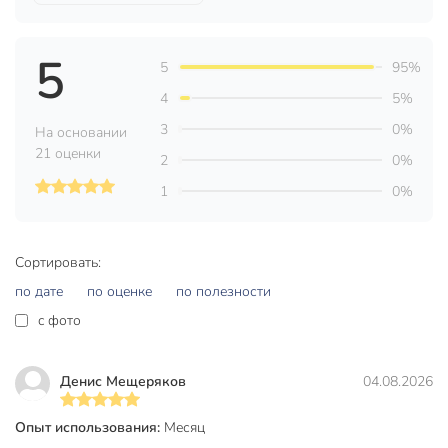
Длина, м
5 м
Ширина, мм
9 мм
5
5
95%
Толщина ленты, мм
1 мм
4
5%
Бренд
Фрегат
3
0%
На основании
21 оценки
2
0%
Страна производства
Россия
1
0%
Тип
лента
Двухсторонний
двухсторонние
Сортировать:
Материал основы
вспененный
по дате
по оценке
по полезности
Цвет
черный
c фото
для монтажных
Назначение
работ
Денис Мещеряков
04.08.2026
Артикул производителя
МЧ0905С
Опыт использования:
Месяц
Вес в упаковке
15 г