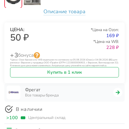
Описание товара
ЦЕНА:
*Цена на Ozon:
50 ₽
169 ₽
*Цена на WB:
228 ₽
+ 3
бонуса
*Цена с Озон банком или WB кошельком по состоянию на 05.08.2026 (Озон) и 04.08.2026 (ВБ) для
региона г. Воронеж у продавца ООО «Прайм» (ОГРН 1233600006903, г. Воронеж, Волгоградская 32).
В течение дня цена может изменяться. Актуальную цену уточняйте на сайте маркетплейса.
Купить в 1 клик
Фрегат
Все товары бренда
В наличии
>100
Центральный склад