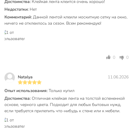
Достоинства:
Клейкая лента клеится очень хорошо!
Недостатки:
Нет
Габариты упаковки
1 x 12 x 12 см
Комментарий:
Данной лентой клеили москитную сетку на окно,
ничего не отклеилось за сезон. Всем рекомендую!
0
0
Natalya
11.06.2026
Опыт использования:
Только купил
Достоинства:
Отличная клейкая лента на толстой вспененной
основе, черного цвета. Подходит для любых бытовых нужд,
если требуется прилепить что-нибудь к стене или к мебели.