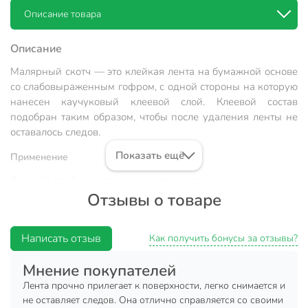
Описание товара
Описание
Малярный скотч — это клейкая лента на бумажной основе
со слабовыраженным гофром, с одной стороны на которую
нанесен каучуковый клеевой слой. Клеевой состав
подобран таким образом, чтобы после удаления ленты не
оставалось следов.
Показать ещё
Применение
Клеевой слой не оставляет следов после удаления ленты.
Гофр бумажной основы предотвращает стекание краски.
Отзывы о товаре
Техническая информация
Написать отзыв
Как получить бонусы за отзывы?
Длина, м
17 м
Мнение покупателей
Ширина, мм
48 мм
Лента прочно прилегает к поверхности, легко снимается и
Бренд
Kroll
не оставляет следов. Она отлично справляется со своими