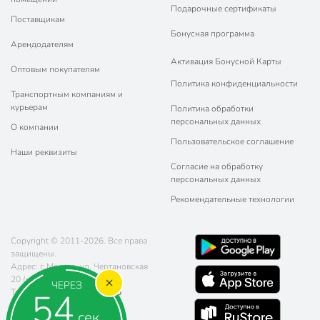
Подарочные сертификаты
Поставщикам
Бонусная программа
Арендодателям
Активация Бонусной Карты
Оптовым покупателям
Политика конфиденциальности
Транспортным компаниям и
курьерам
Политика обработки
персональных данных
О компании
Пользовательское соглашение
Наши реквизиты
Согласие на обработку
персональных данных
Рекомендательные технологии
Copyright © 2011-2026. Все права
защищены.
Адрес: г. Москва, ул. Чертановская
20 (метро Южная)
ЧЕРЕЗ
54
Телефон:
8 (800) 770-77-06
Почта:
sales@poryadok.ru
сек.