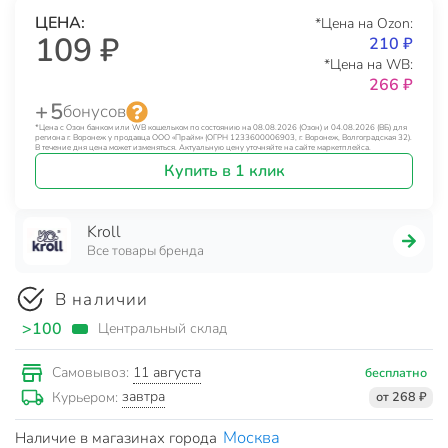
ЦЕНА:
*Цена на Ozon:
109 ₽
210 ₽
*Цена на WB:
266 ₽
+ 5
бонусов
*Цена с Озон банком или WB кошельком по состоянию на 08.08.2026 (Озон) и 04.08.2026 (ВБ) для
региона г. Воронеж у продавца ООО «Прайм» (ОГРН 1233600006903, г. Воронеж, Волгоградская 32).
В течение дня цена может изменяться. Актуальную цену уточняйте на сайте маркетплейса.
Купить в 1 клик
Kroll
Все товары бренда
В наличии
>100
Центральный склад
11 августа
Самовывоз:
бесплатно
завтра
Курьером:
от 268 ₽
Москва
Наличие в магазинах города