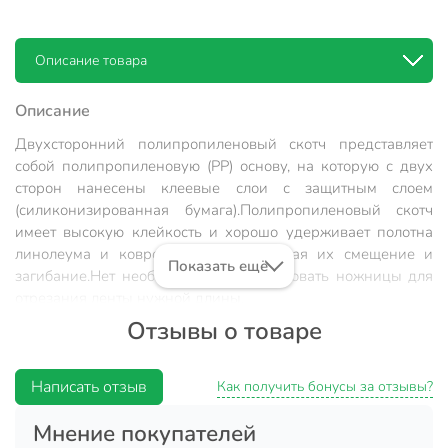
Описание товара
Описание
Двухсторонний полипропиленовый скотч представляет
собой полипропиленовую (РР) основу, на которую с двух
сторон нанесены клеевые слои с защитным слоем
(силиконизированная бумага).
Полипропиленовый скотч
имеет высокую клейкость и хорошо удерживает полотна
линолеума и ковролина, предотвращая их смещение и
Показать ещё
загибание.
Нет необходимости использовать ножницы для
отрезания ленты нужной длины.
Отзывы о товаре
Применение:
Полипропиленовый скотч применяется для монтажных и
Написать отзыв
Как получить бонусы за отзывы?
ремонтных работ:
Мнение покупателей
Приклеивание линолеума и ковровых покрытий к