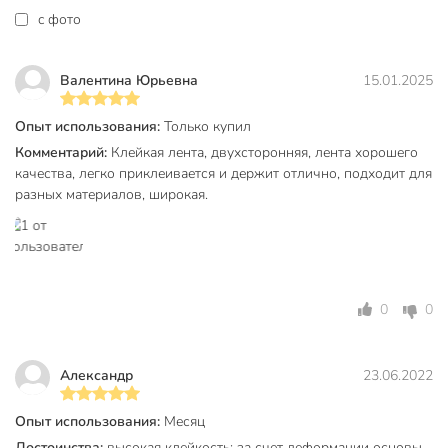
Тип
лента
c фото
Двухсторонний
двухсторонние
Материал основы
полипропиленовый
Валентина Юрьевна
15.01.2025
Цвет
прозрачный
Опыт использования:
Только купил
Назначение
для фиксации
Комментарий:
Клейкая лента, двухсторонняя, лента хорошего
качества, легко приклеивается и держит отлично, подходит для
Артикул производителя
ПП4820б
разных материалов, широкая.
Вес в упаковке
200 г
Габариты упаковки
11 x 11 x 5 см
0
0
Александр
23.06.2022
Опыт использования:
Месяц
Достоинства:
высокая клейкость; за счет деформации основы