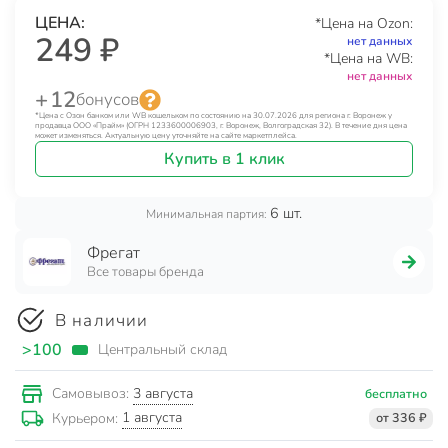
ЦЕНА:
*Цена на Ozon:
249 ₽
нет данных
*Цена на WB:
нет данных
+ 12
бонусов
*Цена с Озон банком или WB кошельком по состоянию на 30.07.2026 для региона г. Воронеж у
продавца ООО «Прайм» (ОГРН 1233600006903, г. Воронеж, Волгоградская 32). В течение дня цена
может изменяться. Актуальную цену уточняйте на сайте маркетплейса.
Купить в 1 клик
6 шт.
Минимальная партия:
Фрегат
Все товары бренда
В наличии
>100
Центральный склад
3 августа
Самовывоз:
бесплатно
1 августа
Курьером:
от 336 ₽