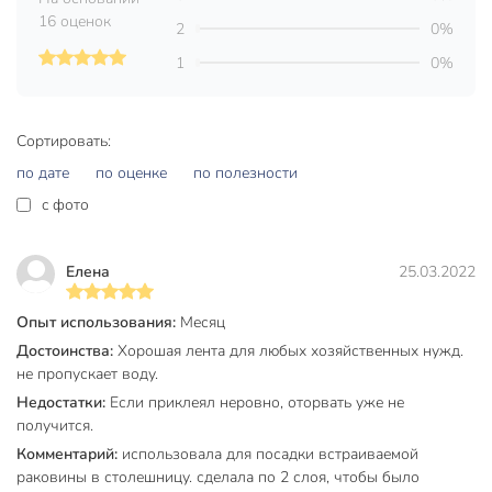
16 оценок
2
0%
Вес в упаковке
10 г
1
0%
Габариты упаковки
2 x 7 x 7 см
Сортировать:
по дате
по оценке
по полезности
c фото
Елена
25.03.2022
Опыт использования:
Месяц
Достоинства:
Хорошая лента для любых хозяйственных нужд.
не пропускает воду.
Недостатки:
Если приклеял неровно, оторвать уже не
получится.
Комментарий:
использовала для посадки встраиваемой
раковины в столешницу. сделала по 2 слоя, чтобы было