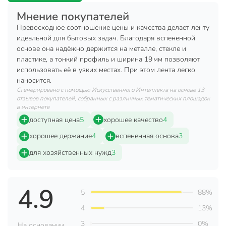
Техническая информация
Мнение покупателей
Длина, м
2 м
Превосходное соотношение цены и качества делает ленту
идеальной для бытовых задач. Благодаря вспененной
Ширина, мм
19 мм
основе она надёжно держится на металле, стекле и
пластике, а тонкий профиль и ширина 19 мм позволяют
Толщина ленты, мм
1 мм
использовать её в узких местах. При этом лента легко
Бренд
Smartbuy
наносится.
Сгенерировано с помощью Искусственного Интеллекта на основе 13
Страна производства
Китай
отзывов покупателей, собранных с различных тематических площадок
в интернете
Тип
лента
доступная цена
5
хорошее качество
4
Двухсторонний
двухсторонние
хорошее держание
4
вспененная основа
3
для хозяйственных нужд
3
Материал основы
вспененный
Цвет
черный
4.9
для монтажных
5
88%
Назначение
работ
4
13%
Артикул производителя
SBE-DST-19-02-b
3
0%
На основании