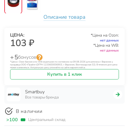
Описание товара
ЦЕНА:
*Цена на Ozon:
103 ₽
нет данных
*Цена на WB:
нет данных
+ 5
бонусов
*Цена с Озон банком или WB кошельком по состоянию на 09.08.2026 для региона г. Воронеж у
продавца ООО «Прайм» (ОГРН 1233600006903, г. Воронеж, Волгоградская 32). В течение дня цена
может изменяться. Актуальную цену уточняйте на сайте маркетплейса.
Купить в 1 клик
Smartbuy
Все товары бренда
В наличии
>100
Центральный склад