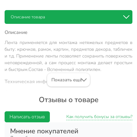
Описание товара
Описание
Лента применяется для монтажа нетяжелых предметов в
быту: крючков, рамок, картин, предметов декора, табличек
и т.д. Применение ленты позволяет сохранить поверхность
неповрежденной, а сам процесс монтажа делает простым
и быстрым.
Состав - Вспененный полиэтилен.
Показать ещё
Техническая информация
Длина, м
5 м
Отзывы о товаре
Ширина, мм
12 мм
Страна производства
Китай
Написать отзыв
Как получить бонусы за отзывы?
Тип
лента
Мнение покупателей