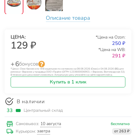
Описание товара
ЦЕНА:
*Цена на Ozon:
129 ₽
250 ₽
*Цена на WB:
291 ₽
+ 6
бонусов
*Цена с Озон банком или WB кошельком по состоянию на 08.08.2026 (Озон) и 04.08.2026 (ВБ) для
региона г. Воронеж у продавца ООО «Прайм» (ОГРН 1233600006903, г. Воронеж, Волгоградская 32).
В течение дня цена может изменяться. Актуальную цену уточняйте на сайте маркетплейса.
Купить в 1 клик
В наличии
33
Центральный склад
10 августа
Самовывоз:
бесплатно
завтра
Курьером:
от 263 ₽