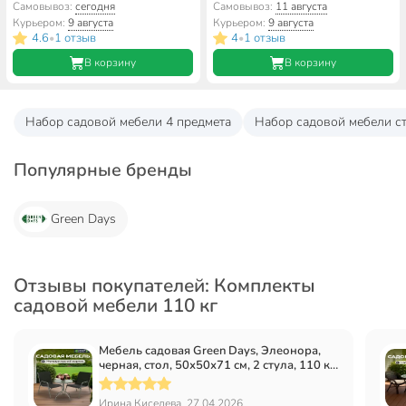
55х55х56 см, 2 кресла, 1 диван,
кресла, подушка бежевая, 110
Самовывоз:
сегодня
Самовывоз:
11 августа
подушка бежевая, 110 кг,
кг, подушка бежевая, IND11B
Курьером:
9 августа
Курьером:
9 августа
114х73х65 см, IND12-ЛЮКС
4.6
1 отзыв
4
1 отзыв
•
•
В корзину
В корзину
Набор садовой мебели 4 предмета
Набор садовой мебели ст
Популярные бренды
Green Days
Отзывы покупателей: Комплекты
садовой мебели 110 кг
Мебель садовая Green Days, Элеонора,
черная, стол, 50х50х71 см, 2 стула, 110 кг,
YTCT013
Ирина Киселева, 27.04.2026