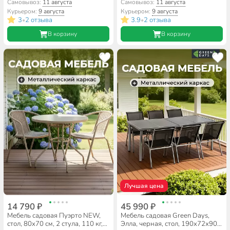
2 стула, подушка бежевая, 110
55х55х56 см, 2 кресла, 1 диван,
Самовывоз:
11 августа
Самовывоз:
11 августа
кг, IND09
подушка коричневая, 110 кг,
Курьером:
9 августа
Курьером:
9 августа
114х71х72 см, IND01--ЛЮКС
3
2 отзыва
3.9
2 отзыва
•
•
В корзину
В корзину
Лучшая цена
14 790 ₽
45 990 ₽
Мебель садовая Пуэрто NEW,
Мебель садовая Green Days,
стол, 80х70 см, 2 стула, 110 кг,
Элла, черная, стол, 190х72х90