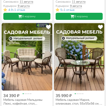
кресла, подушка бежевая, 110
кресла, подушка бежевая, 110
Самовывоз:
11 августа
Самовывоз:
11 августа
кг
кг, IND03-ЛЮКС
Курьером:
9 августа
Курьером:
9 августа
4.9
1 отзыв
5
1 отзыв
•
•
В корзину
В корзину
34 390 ₽
35 990 ₽
Мебель садовая Мальдивы
Мебель садовая Мария,
Люкс, кофейная, стол,
оливковая, стол, 55х55х56 см, 2