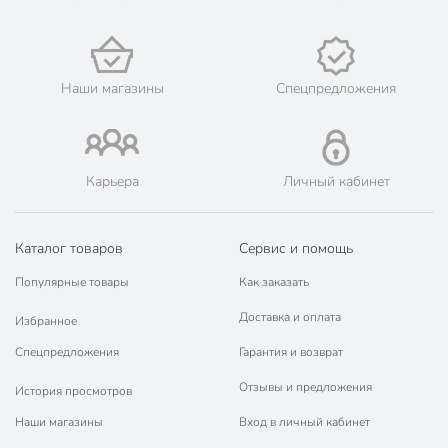
наличными при получении.
🛍 Скидки, акции, распродажи каждый день!
📜 Только оригинальная продукция. Интернет-гипермаркет
Порядок - официальный представитель ведущих мировых
Наши магазины
Спецпредложения
марок.
Карьера
Личный кабинет
Каталог товаров
Сервис и помощь
Популярные товары
Как заказать
Доставка и оплата
Избранное
Спецпредложения
Гарантия и возврат
Отзывы и предложения
История просмотров
Наши магазины
Вход в личный кабинет