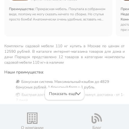
Преимущества:
Прекрасная мебель. Покупала в собранном
Преи
виде, поэтому не могу сказать ничего по сборке. Но стулья
Недо
просто бомба! Анатомически очень удобные, вставать не
Комм
хочется. Ткань продувается,летом под вами не будет лужи.
дост
Стол как стол, на мой взгляд мог быть тяжелее, чтобы
при 
устойчивость была лучше.
Комплекты садовой мебели 110 кг купить в Москве по ценам от
12590 рублей. В каталоге интернет-магазина товаров для дома и
дачи Порядок представлено 12 товаров в категории «комплекты
садовой мебели 110 кг» в наличии
Наши преимущества:
🎁 Бонусная система. Максимальный кэшбэк до 4829
бонусных рублей, 1 бонусный балл = 1 рубль.
Показать ещё
📦 Быстрая доставка. Самовывоз от 60 минут, доставка - от 1-
2 дней.
🛒 Бесплатный самовывоз из магазинов города Москва.
Жители Московской области могут сделать заказ и оплатить
его онлайн на официальном сайте сети магазинов Порядок.
💳 Оплата: онлайн на сайте интернет-гипермаркета или
О компании
Блог