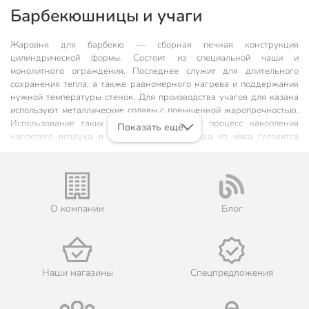
Барбекюшницы и учаги
Жаровня для барбекю — сборная печная конструкция
цилиндрической формы. Состоит из специальной чаши и
монолитного ограждения. Последнее служит для длительного
сохранения тепла, а также равномерного нагрева и поддержания
нужной температуры стенок. Для производства учагов для казана
используют металлические сплавы с повышенной жаропрочностью.
Использование таких материалов ускоряет процесс накопления
Показать ещё
нагретого воздуха в пределах очага, блюда из мяса готовятся
быстрее.
Типы печей под казан
О компании
Блог
В продаже существует впечатляющее разнообразие жаровен,
мангалов, барбекю и грилей для пикника, на которых можно вкусно
приготовить простые или экзотические блюда с терпким ароматом
дымка. Классифицировать все виды продукции по нескольким
признакам:
Наши магазины
Спецпредложения
по типу конструкции (стационарные или переносные);