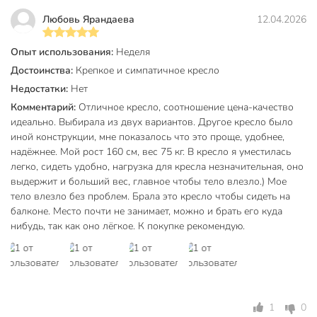
Как выбрать складное кресло для кемпинга, чтобы оно
Любовь Ярандаева
12.04.2026
было удобным?
При выборе важно учитывать высоту сиденья и наличие
Опыт использования:
Неделя
подлокотников. Модель высотой 37 см является
Достоинства:
Крепкое и симпатичное кресло
стандартом для комфортного сидения, позволяя ногам
Недостатки:
Нет
находиться в естественном положении. Наличие
Комментарий:
Отличное кресло, соотношение цена-качество
подлокотников в данной модели C010174 снимает
идеально. Выбирала из двух вариантов. Другое кресло было
напряжение с рук, что выгодно отличает её от простых
иной конструкции, мне показалось что это проще, удобнее,
табуретов.
надёжнее. Мой рост 160 см, вес 75 кг. В кресло я уместилась
легко, сидеть удобно, нагрузка для кресла незначительная, оно
Можно ли использовать это кресло для отдыха на
выдержит и больший вес, главное чтобы тело влезло.) Мое
пляже?
тело влезло без проблем. Брала это кресло чтобы сидеть на
Да, модель отлично подходит для пляжного отдыха.
балконе. Место почти не занимает, можно и брать его куда
Металлический каркас и прочная ткань устойчивы к песку
нибудь, так как оно лёгкое. К покупке рекомендую.
и влаге. Благодаря компактным размерам 47х52х74 см,
кресло легко разместится даже в небольшой пляжной
сумке или рюкзаке, а складной механизм позволит
подготовить место для отдыха за считанные секунды.
1
0
Какой максимальный вес выдерживает данное складное