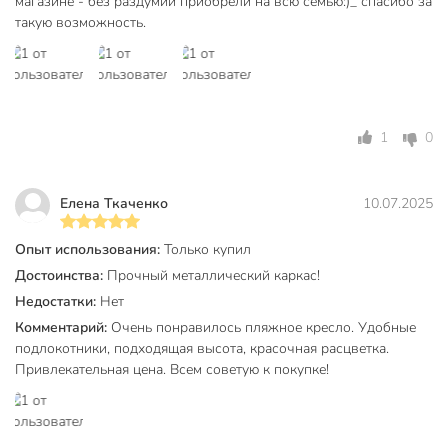
магазине - без раздумий приобрели на всю семью:)_ спасибо за
такую возможность.
Подлокотники
с подлокотниками
Обивка
ткань
Цвет
зеленый
1
0
Особенности конструкции
со спинкой
для природы
Тип
для кемпинга
Елена Ткаченко
10.07.2025
для пикника
Опыт использования:
Только купил
Артикул производителя
C010174
Достоинства:
Прочный металлический каркас!
Модель
Яркая полоска
Недостатки:
Нет
Комментарий:
Очень понравилось пляжное кресло. Удобные
Вес в упаковке
1.85 кг
подлокотники, подходящая высота, красочная расцветка.
Габариты упаковки
6 x 50 x 68 см
Привлекательная цена. Всем советую к покупке!