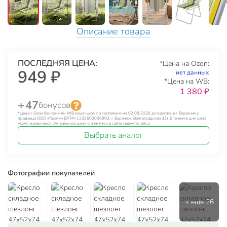
Описание товара
ПОСЛЕДНЯЯ ЦЕНА:
*Цена на Ozon:
949 ₽
нет данных
*Цена на WB:
1 380 ₽
+ 47
бонусов
*Цена с Озон банком или WB кошельком по состоянию на 02.08.2026 для региона г. Воронеж у
продавца ООО «Прайм» (ОГРН 1233600006903, г. Воронеж, Волгоградская 32). В течение дня цена
может изменяться. Актуальную цену уточняйте на сайте маркетплейса.
Выбрать аналог
Фотографии покупателей