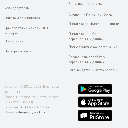
Бонусная программа
Арендодателям
Активация Бонусной Карты
Оптовым покупателям
Политика конфиденциальности
Транспортным компаниям и
курьерам
Политика обработки
персональных данных
О компании
Пользовательское соглашение
Наши реквизиты
Согласие на обработку
персональных данных
Рекомендательные технологии
Copyright © 2011-2026. Все права
защищены.
Адрес: г. Москва, ул. Чертановская
20 (метро Южная)
Телефон:
8 (800) 770-77-06
Почта:
sales@poryadok.ru