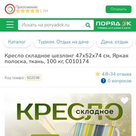
Приложение
Открыть
1.7M
Каталог
Туризм. Отдых на даче
Дача, отдых
Кресло складное шезлонг 47х52х74 см, Яркая
полоска, ткань, 100 кг, C010174
4.8
34 отзыва
•
Код товара:
502038
0 вопросов