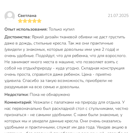
кресло?
Светлана
21.07.2025
Данная модель рассчитана на максимальную нагрузку до
100 кг. Конструкция со спинкой и усиленным
Опыт использования:
Только купил
металлическим каркасом обеспечивает необходимую
жесткость и безопасность для пользователя при
Достоинства:
Яркий дизайн тканевой обивки не даст грустить
соблюдении указанных весовых ограничений.
даже в дождь, стильные кресла. Так же они практичные
(увидели у знакомых, которые довольны ими уже 2 года) и
Техническая информация
очень удобные. Подойдут, что для ребенка, что для взрослого.
Не занимают много места в машине, что позволяет взять с
Высота, см
74 см
собой на отдых/природу - куда угодно. Складная конструкция
очень проста, справится даже ребенок. Цена - приятно
Ширина, см
52 см
удивила. Спасибо за такую возможность, приобрели не
Глубина, см
47 см
раздумывая на всю семью и довольны.
Недостатки:
Пока не обнаружено
Максимальная нагрузка, кг
100 кг
Комментарий:
Уезжали с палатками на природу для отдыха. У
нас первоначально был раскладной стол с стульчиками, честно
Высота сиденья, см
37 см
признаться - не самыми удобными. С нами были знакомые, у
Страна производства
Китай
которых мы и увидели данные кресла. Они очень оказались
удобными и практичными, служат им два года. Увидев акцию в
Материал каркаса
металл