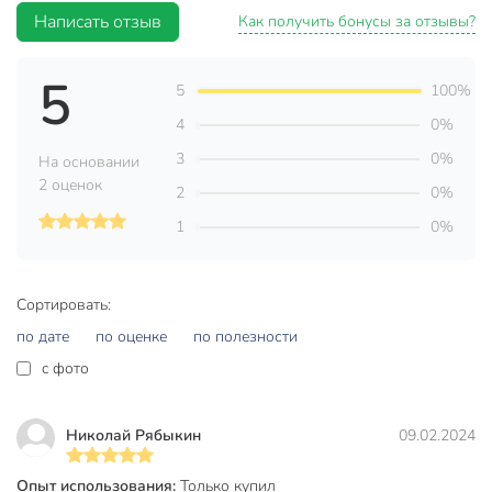
Характеристики:
Написать отзыв
Как получить бонусы за отзывы?
Материал: костяной фарфор;
Объем: 310 мл;
5
5
100%
Цвет: голубой.
4
0%
Техническая информация
3
0%
На основании
2 оценок
Количество в наборе, шт
1 шт
2
0%
1
0%
Объем, мл
300 мл
Материал
фарфор
Сортировать:
Бренд
Olaff
по дате
по оценке
по полезности
Страна производства
Китай
c фото
New Bone China
Коллекция
Волшебство
Николай Рябыкин
09.02.2024
для
Можно мыть в посудомоечной
посудомоечной
Опыт использования:
Только купил