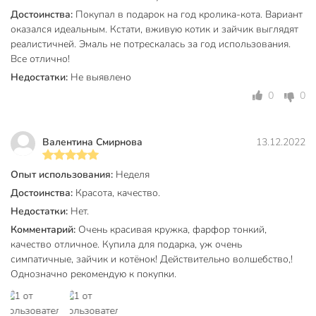
машине
машины
Достоинства:
Покупал в подарок на год кролика-кота. Вариант
оказался идеальным. Кстати, вживую котик и зайчик выглядят
Цвет
голубой
реалистичней. Эмаль не потрескалась за год использования.
Все отлично!
подходит для СВЧ
Недостатки:
Не выявлено
Особенности
подарочная
упаковка
0
0
Для кого
универсальный
Валентина Смирнова
13.12.2022
на каждый день
Повод для подарка
новый год
Опыт использования:
Неделя
рождество
Достоинства:
Красота, качество.
Стиль интерьера
современный
Недостатки:
Нет.
Дизайн
животные
Комментарий:
Очень красивая кружка, фарфор тонкий,
качество отличное. Купила для подарка, уж очень
Артикул производителя
221-08038
симпатичные, зайчик и котёнок! Действительно волшебство,!
Однозначно рекомендую к покупки.
Модель
Волшебство
Вес в упаковке
6 г