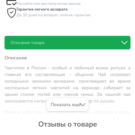
На сайте или при получении заказа
Гарантия легкого возврата
До 30 дней на возврат, полная гарантия
Описание товара
Описание
Чаепитие в России - особый и любимый всеми ритуал, а
главная его составляющая - общение. Чай согревает
холодными зимними вечерами, прохлаждает во время
неспешных летних чаепитий на веранде, собирает за
одним столом гостей или членов семьи. За чашкой чая
завязывается непринужденный разговор по душам.
Показать ещё
Выпить кофе или чай - отличный повод собраться в кругу
родных и близких, а кружка станет прекрасным
Отзывы о товаре
дополнением к уютным встречам.