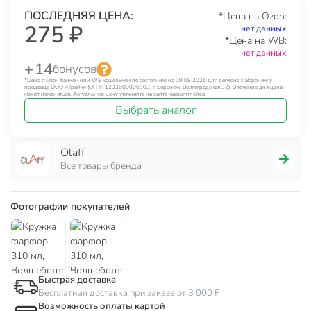
ПОСЛЕДНЯЯ ЦЕНА:
*Цена на Ozon:
275 ₽
нет данных
*Цена на WB:
нет данных
+ 14
бонусов
*Цена с Озон банком или WB кошельком по состоянию на 09.08.2026 для региона г. Воронеж у
продавца ООО «Прайм» (ОГРН 1233600006903, г. Воронеж, Волгоградская 32). В течение дня цена
может изменяться. Актуальную цену уточняйте на сайте маркетплейса.
Выбрать аналог
Olaff
Все товары бренда
Фотографии покупателей
Быстрая доставка
Бесплатная доставка при заказе от 3 000 ₽
Возможность оплаты картой