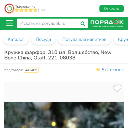
Приложение
Открыть
1.7M
Каталог
Посуда
Посуда для напитков
Кру
Кружка фарфор, 310 мл, Волшебство, New
Bone China, Olaff, 221-08038
5
2 отзыва
•
Код товара:
441469