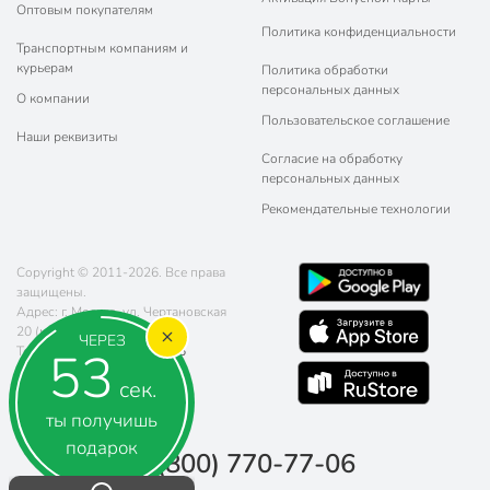
Оптовым покупателям
Политика конфиденциальности
Транспортным компаниям и
курьерам
Политика обработки
персональных данных
О компании
Пользовательское соглашение
Наши реквизиты
Согласие на обработку
персональных данных
Рекомендательные технологии
Copyright © 2011-2026. Все права
защищены.
Адрес: г. Москва, ул. Чертановская
20 (метро Южная)
ЧЕРЕЗ
52
Телефон:
8 (800) 770-77-06
Почта:
sales@poryadok.ru
сек.
ты получишь
подарок
8 (800) 770-77-06