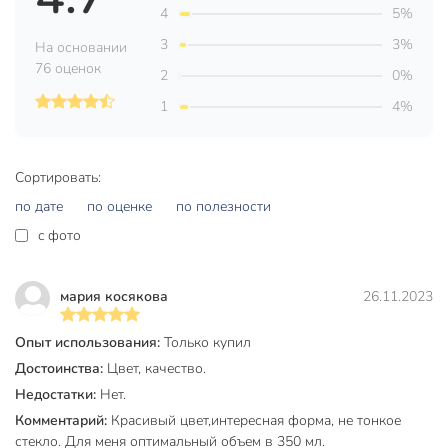
4
5%
Коллекция
Sea brim Saphir
3
3%
На основании
для
Можно мыть в посудомоечной
76 оценок
2
0%
посудомоечной
машине
машины
1
4%
Набор
поштучно
Цвет
синий
Сортировать:
по дате
по оценке
по полезности
сын
сестра
c фото
руководитель
ребенок
мария косякова
26.11.2023
подруга
папа
мужчина
Опыт использования:
Только купил
муж
Достоинства:
Цвет, качество.
молодой человек
Недостатки:
Нет.
мама
Комментарий:
Красивый цвет,интересная форма, не тонкое
мальчик
стекло. Для меня оптимальный объем в 350 мл.