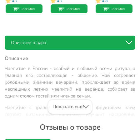
4.7
4.7
4.8
В корзину
В корзину
В корзину
Описание товара
Описание
Чаепитие в России - особый и любимый всеми ритуал, а
главная его составляющая - общение. Чай согревает
холодными зимними вечерами, прохлаждает во время
неспешных летних чаепитий на веранде, собирает за
одним столом гостей или членов семьи.
Показать ещё
Чаепитие с травяным, ягодным или фруктовым чаем
согреет витаминным напитком, улучшит настроение,
добавит энергии. Кружка отлично подойдет как для
Отзывы о товаре
повседневных, так и для торжественных случаев и
прекрасно впишется в интерьер вашей кухни и станет