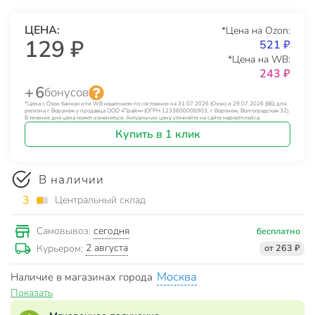
ЦЕНА:
*Цена на Ozon:
129 ₽
521 ₽
*Цена на WB:
243 ₽
+ 6
бонусов
*Цена с Озон банком или WB кошельком по состоянию на 31.07.2026 (Озон) и 29.07.2026 (ВБ) для
региона г. Воронеж у продавца ООО «Прайм» (ОГРН 1233600006903, г. Воронеж, Волгоградская 32).
В течение дня цена может изменяться. Актуальную цену уточняйте на сайте маркетплейса.
Купить в 1 клик
В наличии
3
Центральный склад
сегодня
Самовывоз:
бесплатно
2 августа
Курьером:
от 263 ₽
Москва
Наличие в магазинах города
Показать