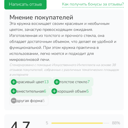
достойным дополнением к кухонному инвентарю.
Написать отзыв
Как получить бонусы за отзывы?
Характеристики:
Мнение покупателей
Основной цвет: синий;
Эта кружка восхищает своим красивым и необычным
цветом, зачастую превосходящим ожидания.
Объем: 350 мл;
Изготовленная из толстого и прочного стекла, она
Материал: стекло;
обладает достаточным объемом, что делает ее удобной и
функциональной. При этом кружка практична в
Страна производства: Россия.
использовании, легко моется и подходит для
Техническая информация
микроволновой печи.
Сгенерировано с помощью Искусственного Интеллекта на основе 38
Количество в наборе, шт
1 шт
отзывов покупателей, собранных с различных тематических площадок
в интернете
Высота, мм
100 мм
красивый цвет
13
толстое стекло
7
Диаметр, мм
85 мм
вместительная
6
хороший объем
5
другая форма
5
Объем, мл
350 мл
Материал
стекло
4.7
Страна производства
Россия
5
88%