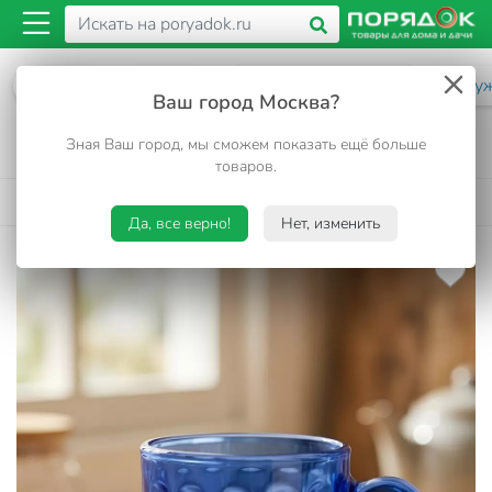
Каталог
Посуда
Посуда для напитков
Кру
Ваш город Москва?
Кружка стекло, 350 мл, Sea brim Saphir, 50114-
Зная Ваш город, мы сможем показать ещё больше
08
товаров.
4.7
16 отзывов
•
Код товара:
454414
Да, все верно!
Нет, изменить