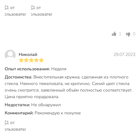
любимый
Для кого
любимая
коллега
женщина
жена
1
0
друзья
дочь
дедушка
Николай
29.07.2023
девушка
девочка
Опыт использования:
Неделя
брат
бабушка
Достоинства:
Вместительная кружка, сделанная из плотного
универсальный
стекла. Немного тяжеловата, не критично. Синий цвет стекла
очень смотрится, заявленный объём полностью соответствует.
Артикул производителя
50114-08
Цена приятно порадовала.
Недостатки:
Не обнаружил
Модель
Sea brim Saphir
Комментарий:
Рекомендую к покупке
Вес в упаковке
350 г
Габариты упаковки
10 x 9 x 12 см