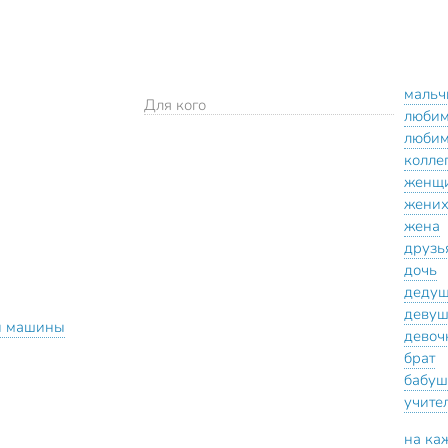
мальч
Для кого
люби
люби
колле
женщ
жени
жена
друзь
дочь
деду
девуш
й машины
девоч
брат
бабуш
учите
на ка