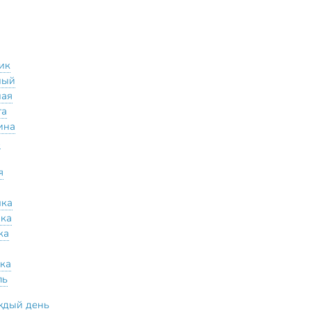
ик
мый
мая
га
ина
х
я
шка
ка
ка
ка
ль
ждый день