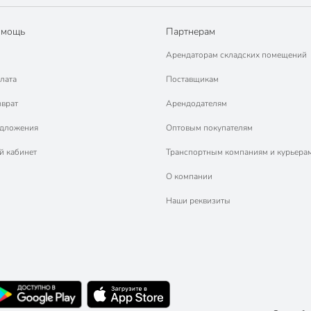
омощь
Партнерам
Арендаторам складских помещений
лата
Поставщикам
зврат
Арендодателям
едложения
Оптовым покупателям
й кабинет
Транспортным компаниям и курьера
О компании
Наши реквизиты