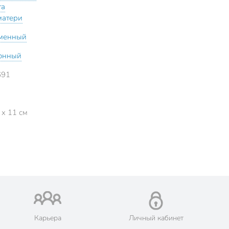
та
матери
менный
онный
691
 x 11 см
Карьера
Личный кабинет