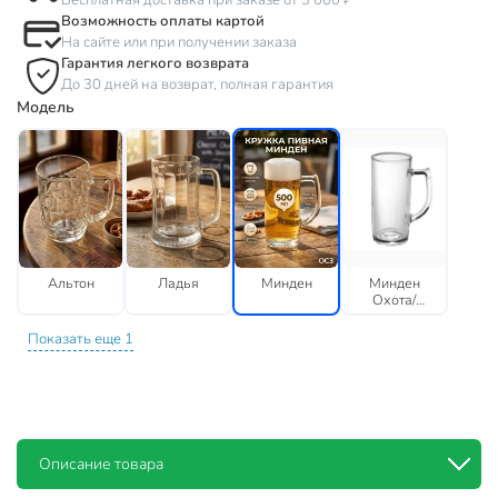
Бесплатная доставка при заказе от 3 000 ₽
Возможность оплаты картой
На сайте или при получении заказа
Гарантия легкого возврата
До 30 дней на возврат, полная гарантия
Модель
Альтон
Ладья
Минден
Минден
Охота/
Праздник
Показать еще 1
Описание товара