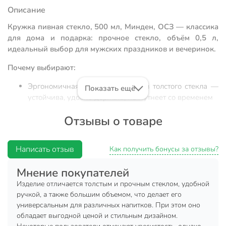
Описание
Кружка пивная стекло, 500 мл, Минден, ОСЗ — классика
для дома и подарка: прочное стекло, объём 0,5 л,
идеальный выбор для мужских праздников и вечеринок.
Почему выбирают:
Эргономичная пивная кружка из толстого стекла —
Показать ещё
устойчива, удобно держать, не мутнеет со временем
Объём 500 мл оптимален для классических сортов
Отзывы о товаре
пива; можно мыть в посудомоечной машине —
экономия времени
Написать отзыв
Подходит для дома, дачи, офиса, а также как
Как получить бонусы за отзывы?
оригинальный подарок мужчине на день рождения
Мнение покупателей
или 23 февраля
Изделие отличается толстым и прочным стеклом, удобной
Пивная кружка Минден от ОСЗ — это универсальный
ручкой, а также большим объемом, что делает его
выбор для любителей классических напитков и ценителей
универсальным для различных напитков. При этом оно
практичности. Благодаря прозрачному стеклу и
обладает выгодной ценой и стильным дизайном.
лаконичному дизайну, кружка гармонично смотрится в