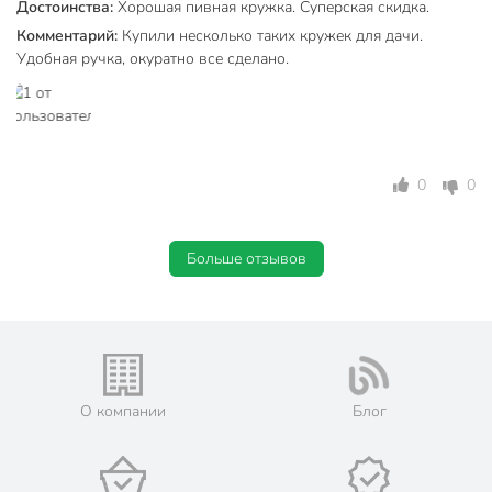
Достоинства:
Хорошая пивная кружка. Суперская скидка.
Набор
поштучно
Комментарий:
Купили несколько таких кружек для дачи.
Удобная ручка, окуратно все сделано.
Цвет
бесцветный
Особенности
большой
брат
дедушка
0
0
жених
коллега
любимый
Для кого
Больше отзывов
молодой человек
муж
мужчина
папа
сын
23 февраля
О компании
Блог
Повод для подарка
день рождения
Стиль интерьера
современный