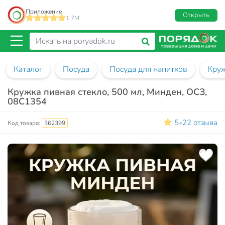
Приложение
Открыть
1.7M
Каталог
Посуда
Посуда для напитков
Кру
Кружка пивная стекло, 500 мл, Минден, ОСЗ,
08C1354
5
22 отзыва
•
Код товара:
362399