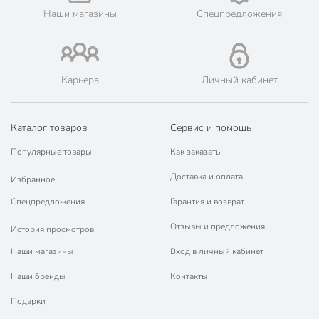
Дизайн
однотонный
Наши магазины
Спецпредложения
Артикул производителя
08C1354
Модель
Минден
Карьера
Личный кабинет
Вес в упаковке
820 г
Габариты упаковки
8 x 18 x 8 см
Каталог товаров
Сервис и помощь
Популярные товары
Как заказать
Доставка и оплата
Избранное
Спецпредложения
Гарантия и возврат
Отзывы и предложения
История просмотров
Наши магазины
Вход в личный кабинет
Наши бренды
Контакты
Подарки