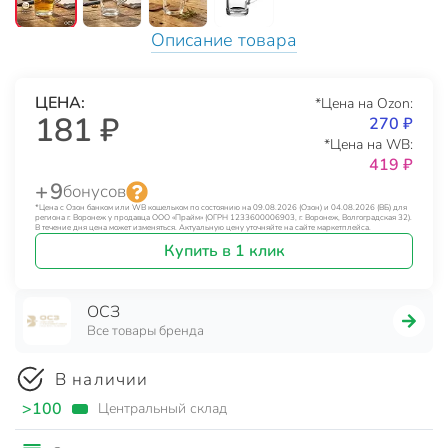
Описание товара
ЦЕНА:
*Цена на Ozon:
181 ₽
270 ₽
*Цена на WB:
419 ₽
+ 9
бонусов
*Цена с Озон банком или WB кошельком по состоянию на 09.08.2026 (Озон) и 04.08.2026 (ВБ) для
региона г. Воронеж у продавца ООО «Прайм» (ОГРН 1233600006903, г. Воронеж, Волгоградская 32).
В течение дня цена может изменяться. Актуальную цену уточняйте на сайте маркетплейса.
Купить в 1 клик
ОСЗ
Все товары бренда
В наличии
>100
Центральный склад