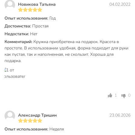
Новикова Татьяна
04.02.2022
Техническая информация
Количество в наборе, шт
1 шт
Опыт использования:
Год
Достоинства:
Простая
Вес, г
820 г
Недостатки:
Нет
Высота, мм
170 мм
Комментарий:
Кружка приобретена на подарок. Красота в
простоте. В использовании удобная, форма подходит для руки
Диаметр, мм
70 мм
как пустая, так и наполненная, не скользит. Хороша для
подарка.
Объем, мл
500 мл
Материал
стекло
Бренд
ОСЗ
Страна производства
Россия
1
0
Коллекция
ОСЗ Минден
Александр Тришин
23.06.2026
для
Можно мыть в посудомоечной
посудомоечной
машине
Опыт использования:
Неделя
машины