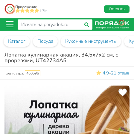
Приложение
Открыть
1.7M
Каталог
Посуда
Кухонные инструменты
Ку
Лопатка кулинарная акация, 34.5х7х2 см, с
прорезями, UT42734A5
4.9
21 отзыв
•
Код товара:
460596