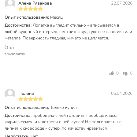
Алена Рязанова
22.07.2026
Цвет
бежевый
Тип
лопатка
Опыт использования:
Месяц
Достоинства:
Лопатка выглядит стильно - вписывается в
кулинарный
Назначение
любой кухонный интерьер, смотрится куда уютнее пластика или
универсальный
металла. Поверхность гладкая, ничего не цепляется.
подходит для
Особенности
антипригарного
покрытия
акация
Материал рукоятки
0
0
дерево
Артикул производителя
UT42734A5
Полина
06.04.2026
Вес в упаковке
60 г
Опыт использования:
Только купил
Габариты упаковки
2 x 7 x 34 см
Достоинства:
пробовала с ней готовить - вообще класс,
жарила семечки и котлеты с ней, супер! Не подгорает и не
липнет к сковороде - супер, по качеству нравиться!
Недостатки:
Нет