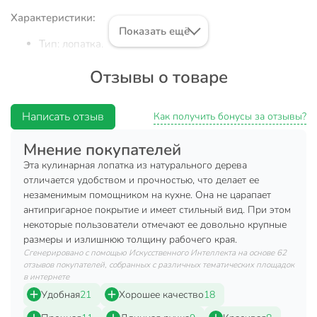
Характеристики:
Показать ещё
Тип: лопатка.
Материал: дерево акации.
Отзывы о товаре
Цвет: натурально-бежевый.
Размер: 34.5х7х2 см.
Написать отзыв
Как получить бонусы за отзывы?
Назначение: для перемешивания, для жарки.
Мнение покупателей
Размер прорезей лопатки (ДхШ): 5.5- 6.5 см х1 см.
Эта кулинарная лопатка из натурального дерева
Преимущества:
отличается удобством и прочностью, что делает ее
незаменимым помощником на кухне. Она не царапает
Подходит для холодных и горячих блюд.
антипригарное покрытие и имеет стильный вид. При этом
Натуральная древесина не выделяет вредных для
некоторые пользователи отмечают ее довольно крупные
здоровья веществ.
размеры и излишнюю толщину рабочего края.
Сгенерировано с помощью Искусственного Интеллекта на основе 62
Качественный материал позволяет изделию надолго
отзывов покупателей, собранных с различных тематических площадок
сохранять привлекательный внешний вид.
в интернете
Удобная
21
Хорошее качество
18
Практичная и красивая лопатка UT42734A5 станет Вашей
незаменимой помощницей на кухне. Удобная длинная