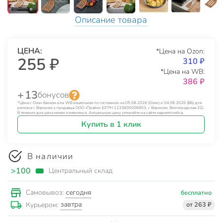
Описание товара
ЦЕНА:
*Цена на Ozon:
255 ₽
310 ₽
*Цена на WB:
386 ₽
+ 13
бонусов
*Цена с Озон банком или WB кошельком по состоянию на 05.08.2026 (Озон) и 04.08.2026 (ВБ) для
региона г. Воронеж у продавца ООО «Прайм» (ОГРН 1233600006903, г. Воронеж, Волгоградская 32).
В течение дня цена может изменяться. Актуальную цену уточняйте на сайте маркетплейса.
Купить в 1 клик
В наличии
>100
Центральный склад
сегодня
Самовывоз:
бесплатно
завтра
Курьером:
от 263 ₽