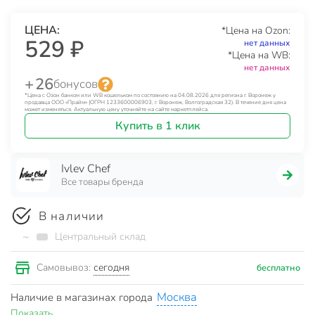
ЦЕНА:
*Цена на Ozon:
529 ₽
нет данных
*Цена на WB:
нет данных
+ 26
бонусов
*Цена с Озон банком или WB кошельком по состоянию на 04.08.2026 для региона г. Воронеж у
продавца ООО «Прайм» (ОГРН 1233600006903, г. Воронеж, Волгоградская 32). В течение дня цена
может изменяться. Актуальную цену уточняйте на сайте маркетплейса.
Купить в 1 клик
Ivlev Chef
Все товары бренда
В наличии
~
Центральный склад
сегодня
Самовывоз:
бесплатно
Москва
Наличие в магазинах города
Показать