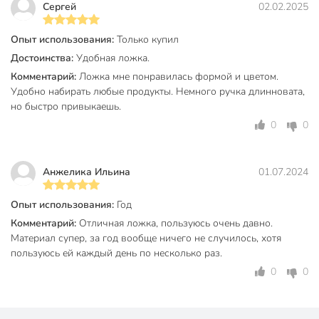
Сергей
02.02.2025
Ширина рабочей части, см
9 см
Опыт использования:
Только купил
Бренд
Ivlev Chef
Достоинства:
Удобная ложка.
Страна производства
Китай
Комментарий:
Ложка мне понравилась формой и цветом.
Удобно набирать любые продукты. Немного ручка длинновата,
для
Можно мыть в посудомоечной
но быстро привыкаешь.
посудомоечной
машине
0
0
машины
Материал
нейлон
Анжелика Ильина
01.07.2024
На подставке
без подставки
Опыт использования:
Год
Цвет
серый
Комментарий:
Отличная ложка, пользуюсь очень давно.
Тип
ложка поварская
Материал супер, за год вообще ничего не случилось, хотя
пользуюсь ей каждый день по несколько раз.
кулинарный
0
0
универсальный
Назначение
для салата
для соуса