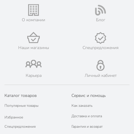
подвесной
подходит для
Особенности
антипригарного
О компании
Блог
покрытия
Материал рукоятки
нейлон
Артикул производителя
881-225
Наши магазины
Спецпредложения
Модель
Fusion
Вес в упаковке
95 г
Карьера
Личный кабинет
Габариты упаковки
5 x 9 x 40 см
Каталог товаров
Сервис и помощь
Популярные товары
Как заказать
Доставка и оплата
Избранное
Спецпредложения
Гарантия и возврат