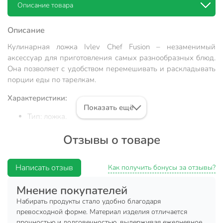
Описание товара
Описание
Кулинарная ложка Ivlev Chef Fusion – незаменимый
аксессуар для приготовления самых разнообразных блюд.
Она позволяет с удобством перемешивать и раскладывать
порции еды по тарелкам.
Характеристики:
Показать ещё
Тип: ложка.
Материал: нейлон.
Отзывы о товаре
Вставка: нержавеющая сталь.
Размер: 36 см.
Написать отзыв
Как получить бонусы за отзывы?
Навеска: да.
Мнение покупателей
Назначение: для салата, для соуса, кулинарная,
универсальная.
Набирать продукты стало удобно благодаря
превосходной форме. Материал изделия отличается
Преимущества:
прочностью и долговечностью, выдерживая ежедневное