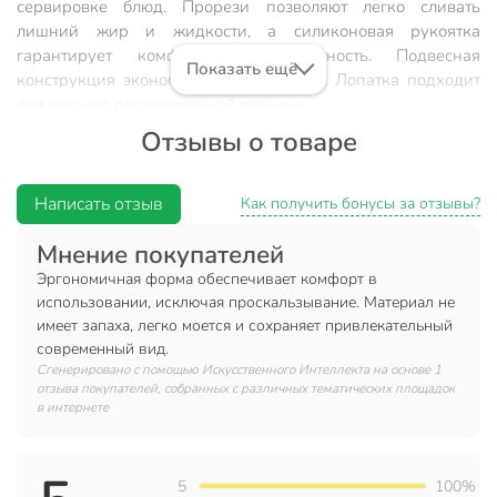
сервировке блюд. Прорези позволяют легко сливать
лишний жир и жидкости, а силиконовая рукоятка
гарантирует комфорт и безопасность. Подвесная
Показать ещё
конструкция экономит место на кухне. Лопатка подходит
для мытья в посудомоечной машине.
Отзывы о товаре
Преимущества:
премиальное качество AISI 201;
Написать отзыв
Как получить бонусы за отзывы?
универсальное назначение: кулинарный,
сервировочный, кондитерский;
Мнение покупателей
эргономичный дизайн и долговечность;
Эргономичная форма обеспечивает комфорт в
использовании, исключая проскальзывание. Материал не
стильный серый цвет;
имеет запаха, легко моется и сохраняет привлекательный
надежный бренд Ivlev Chef.
современный вид.
Сгенерировано с помощью Искусственного Интеллекта на основе 1
Покупка этой лопатки обеспечит удобство и
отзыва покупателей, собранных с различных тематических площадок
профессиональный подход к приготовлению любимых
в интернете
блюд.
Техническая информация
5
100%