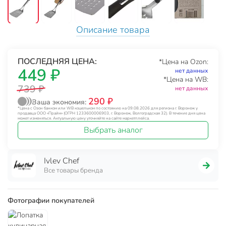
Описание товара
ПОСЛЕДНЯЯ ЦЕНА:
*Цена на Ozon:
449 ₽
нет данных
*Цена на WB:
739 ₽
нет данных
290 ₽
Ваша экономия:
*Цена с Озон банком или WB кошельком по состоянию на 09.08.2026 для региона г. Воронеж у
продавца ООО «Прайм» (ОГРН 1233600006903, г. Воронеж, Волгоградская 32). В течение дня цена
может изменяться. Актуальную цену уточняйте на сайте маркетплейса.
Выбрать аналог
Ivlev Chef
Все товары бренда
Фотографии покупателей