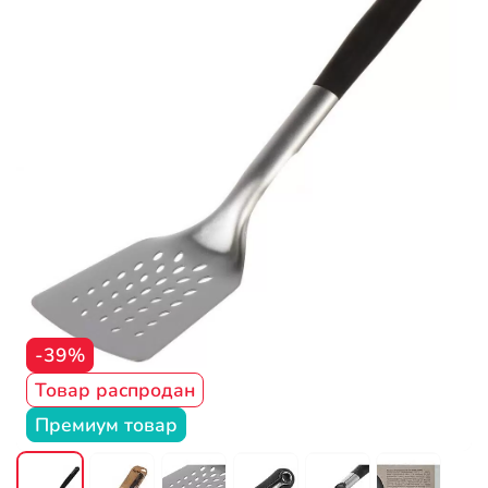
-39%
Товар распродан
Премиум товар