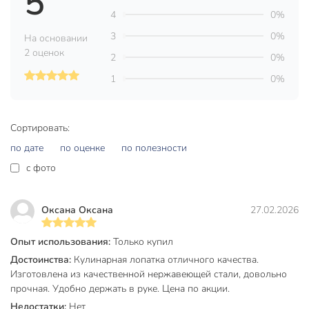
5
Количество предметов
1
4
0%
3
0%
Бренд
Ivlev Chef
На основании
2 оценок
2
0%
Страна производства
Китай
1
0%
для
Можно мыть в посудомоечной
посудомоечной
машине
машины
Сортировать:
нержавеющая
по дате
по оценке
по полезности
Материал
сталь
c фото
На подставке
без подставки
Цвет
серый
Оксана Оксана
27.02.2026
Тип
лопатка
Опыт использования:
Только купил
Достоинства:
Кулинарная лопатка отличного качества.
кулинарный
Изготовлена из качественной нержавеющей стали, довольно
универсальный
Назначение
прочная. Удобно держать в руке. Цена по акции.
сервировочный
кондитерский
Недостатки:
Нет