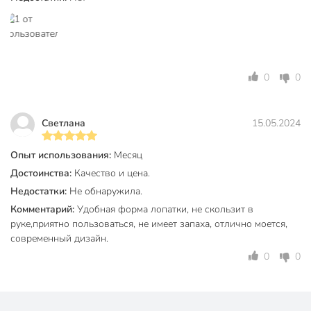
Особенности
подвесной
Материал рукоятки
силикон
Марка стали
201
0
0
Артикул производителя
882-309
Светлана
15.05.2024
Модель
Fusion
Вес в упаковке
165 г
Опыт использования:
Месяц
Достоинства:
Качество и цена.
Габариты упаковки
4 x 10 x 40 см
Недостатки:
Не обнаружила.
Комментарий:
Удобная форма лопатки, не скользит в
руке,приятно пользоваться, не имеет запаха, отлично моется,
современный дизайн.
0
0