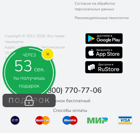
Согласие на обработку
персональных данных
Рекомендательные технологии
Copyright © 2011-2026. Все права
защищены.
Адрес: г. Москва, ул. Чертановская
20 (метро Южная)
ЧЕРЕЗ
52
Телефон:
8 (800) 770-77-06
Почта:
sales@poryadok.ru
сек.
ты получишь
подарок
8 (800) 770-77-06
ПОДАРОК
Звонок бесплатный
Способы оплаты