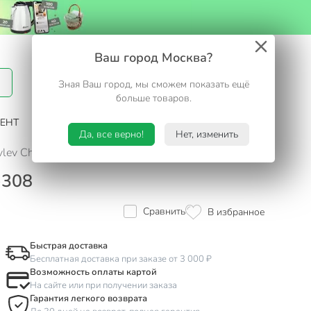
Вход / Регистрация
Ваш город Москва?
Зная Ваш город, мы сможем показать ещё
Избранное
Корзина
больше товаров.
ЕНТ
САД И ОГОРОД
ТУРИЗМ. ОТДЫХ НА ДАЧЕ
Да, все верно!
Нет, изменить
lev Chef, Fusion, 882-308
-308
Сравнить
В избранное
Быстрая доставка
Бесплатная доставка при заказе от 3 000 ₽
Возможность оплаты картой
На сайте или при получении заказа
Гарантия легкого возврата