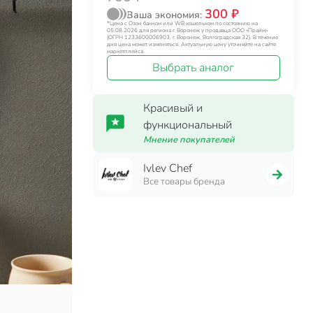
300 ₽
Ваша экономия:
*Цена с Озон банком или WB кошельком по состоянию на
05.08.2026 для региона г. Воронеж у продавца ООО «Прайм»
(ОГРН 1233600006903, г. Воронеж, Волгоградская 32). В течение
дня цена может изменяться. Актуальную цену уточняйте на сайте
маркетплейса.
Выбрать аналог
Красивый и
функциональный
Мнение покупателей
Ivlev Chef
Все товары бренда