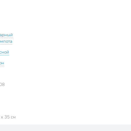
арный
омпота
сной
он
08
 x 35 см