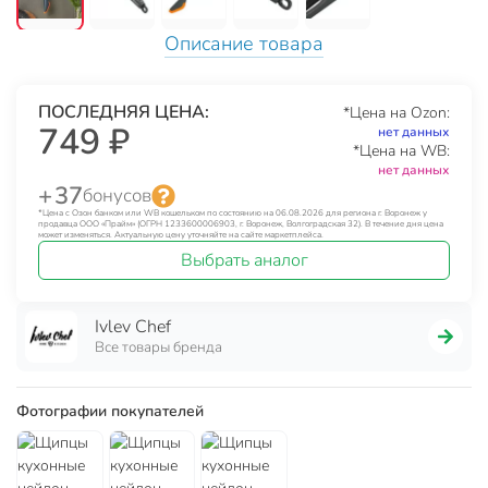
Описание товара
ПОСЛЕДНЯЯ ЦЕНА:
*Цена на Ozon:
749 ₽
нет данных
*Цена на WB:
нет данных
+ 37
бонусов
*Цена с Озон банком или WB кошельком по состоянию на 06.08.2026 для региона г. Воронеж у
продавца ООО «Прайм» (ОГРН 1233600006903, г. Воронеж, Волгоградская 32). В течение дня цена
может изменяться. Актуальную цену уточняйте на сайте маркетплейса.
Выбрать аналог
Ivlev Chef
Все товары бренда
Фотографии покупателей