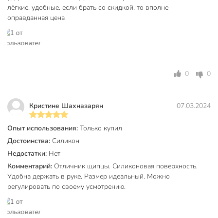
На подставке
без подставки
лёгкие. удобные. если брать со скидкой, то вполне
оправданная цена
Цвет
серый
Тип
щипцы
кулинарный
Назначение
универсальный
0
0
подвесной
подходит для
Кристине Шахназарян
07.03.2024
Особенности
антипригарного
покрытия
Опыт использования:
Только купил
Материал рукоятки
нейлон
Достоинства:
Силикон
Недостатки:
Нет
Артикул производителя
881-222
Комментарий:
Отличник щипцы. Силиконовая поверхность.
Модель
Fusion
Удобна держать в руке. Размер идеальный. Можно
регулировать по своему усмотрению.
Вес в упаковке
108 г