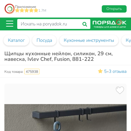
Приложение
Открыть
1.7M
Каталог
Посуда
Кухонные инструменты
Ку
Щипцы кухонные нейлон, силикон, 29 см,
навеска, Ivlev Chef, Fusion, 881-222
5
3 отзыва
•
Код товара:
475938