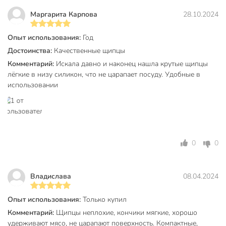
Щипцы обеспечивают надежный захват продуктов,
предотвращают ожоги и делают процесс приготовления
Маргарита Карпова
28.10.2024
более безопасным и удобным. Силиконовые накладки
предотвращают скольжение продуктов и защищают
Опыт использования:
Год
поверхность от царапин и повреждений. Специальный
Достоинства:
Качественные щипцы
подвес позволяет удобно хранить щипцы, экономя место
Комментарий:
Искала давно и наконец нашла крутые щипцы
на кухне.
лёгкие в низу силикон, что не царапает посуду. Удобные в
использовании
Техническая информация
Количество предметов
1
Бренд
Ivlev Chef
0
0
Страна производства
Китай
для
Можно мыть в посудомоечной
посудомоечной
Владислава
08.04.2024
машине
машины
Опыт использования:
Только купил
нейлон
Материал
Комментарий:
Щипцы неплохие, кончики мягкие, хорошо
силикон
удерживают мясо, не царапают поверхность. Компактные,