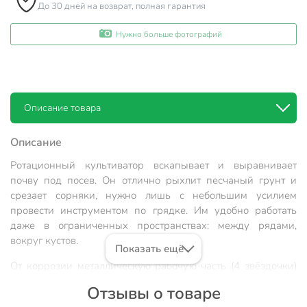
До 30 дней на возврат, полная гарантия
Нужно больше фотографий
Описание товара
Описание
Ротационный культиватор вскапывает и выравнивает
почву под посев. Он отлично рыхлит песчаный грунт и
срезает сорняки, нужно лишь с небольшим усилием
провести инструментом по грядке. Им удобно работать
даже в ограниченных пространствах: между рядами,
вокруг кустов.
Показать ещё
От коррозии металлическую рабочую часть (4 звёздочки)
защищает специальное покрытие из порошковой эмали.
Отзывы о товаре
Усиленная конструкция культиватора позволяет