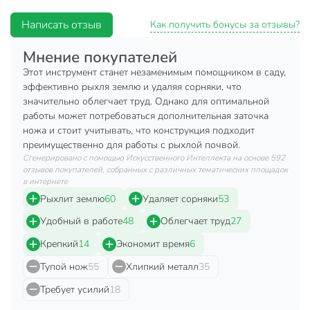
обрабатывать большие площади. Культиватор поступает
подготовленный к работе, заточку возможно делать по
Написать отзыв
Как получить бонусы за отзывы?
мере необходимости. Диаметр тулейки 30 мм.
Мнение покупателей
Черенок в комплект не входит.
Этот инструмент станет незаменимым помощником в саду,
Внимание! Культиватор не создан для разрыхления
эффективно рыхля землю и удаляя сорняки, что
плотной глинистой почвы.
значительно облегчает труд. Однако для оптимальной
работы может потребоваться дополнительная заточка
Габариты: 15 х 15 х 40 см.
ножа и стоит учитывать, что конструкция подходит
преимущественно для работы с рыхлой почвой.
Вес: 1.08 кг.
Сгенерировано с помощью Искусственного Интеллекта на основе 592
Глубина обработки: 5 см.
отзывов покупателей, собранных с различных тематических площадок
в интернете
Материал крепления для черенка: металл.
Рыхлит землю
60
Удаляет сорняки
53
Заточка ножей: нет.
Удобный в работе
48
Облегчает труд
27
Толщина металла: 1 мм.
Крепкий
14
Экономит время
6
Дополнительная информация:
Тупой нож
55
Хлипкий металл
35
Диаметр тулейки: 30 мм.
Требует усилий
18
Диаметр звездочки: 14 см.