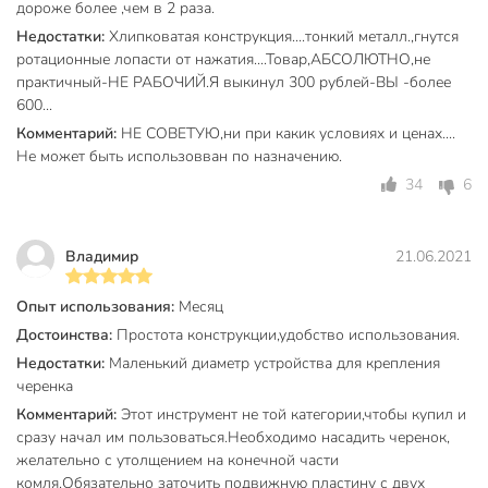
дороже более ,чем в 2 раза.
Недостатки:
Хлипковатая конструкция....тонкий металл.,гнутся
ротационные лопасти от нажатия....Товар,АБСОЛЮТНО,не
практичный-НЕ РАБОЧИЙ.Я выкинул 300 рублей-ВЫ -более
600...
Комментарий:
НЕ СОВЕТУЮ,ни при какик условиях и ценах....
Не может быть использовван по назначению.
34
6
Владимир
21.06.2021
Опыт использования:
Месяц
Достоинства:
Простота конструкции,удобство использования.
Недостатки:
Маленький диаметр устройства для крепления
черенка
Комментарий:
Этот инструмент не той категории,чтобы купил и
сразу начал им пользоваться.Необходимо насадить черенок,
желательно с утолщением на конечной части
комля.Обязательно заточить подвижную пластину с двух