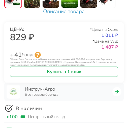
Описание товара
ЦЕНА:
*Цена на Ozon:
829 ₽
1 011 ₽
*Цена на WB:
1 487 ₽
+ 41
бонус
*Цена с Озон банком или WB кошельком по состоянию на 04.08.2026 для региона г. Воронеж у
продавца ООО «Прайм» (ОГРН 1233600006903, г. Воронеж, Волгоградская 32). В течение дня цена
может изменяться. Актуальную цену уточняйте на сайте маркетплейса.
Купить в 1 клик
Инструм-Агро
Все товары бренда
В наличии
>100
Центральный склад