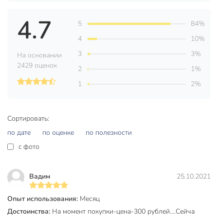
Техническая информация
4.7
5
84%
Бренд
Инструм-Агро
4
10%
Страна производства
Россия
3
3%
На основании
Тип
ротационный
2429 оценок
2
1%
С черенком
без черенка
1
2%
Артикул производителя
011108
Сортировать:
Модель
Сатурн
по дате
по оценке
по полезности
Вес в упаковке
1.08 кг
c фото
Габариты упаковки
14 x 39 x 15 см
Вадим
25.10.2021
Опыт использования:
Месяц
Достоинства:
На момент покупки-цена-300 рублей....Сейча