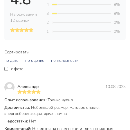
Техническая информация
4
8%
Мощность, Вт
9 Вт
3
8%
На основании
12 оценок
Эквивалент лампы накаливания, Вт
90 Вт
2
0%
1
0%
Срок службы, ч
20000 ч
Количество, шт
1 шт
Сортировать:
Световой поток, лм
800 лм
по дате
по оценке
по полезности
Длина, мм
82 мм
c фото
Диаметр, мм
45 мм
Напряжение, В
230 В
Александр
10.08.2023
Индекс цветопередачи (CRI)
80
Опыт использования:
Только купил
Достоинства:
Небольшой размер, матовое стекло,
Угол рассеивания, °
280 °
энергосберегающая, яркая лампа.
Бренд
HiTT
Недостатки:
Нет
Комментарий:
Несмотря на размер светит ярко приятным
Страна производства
Китай