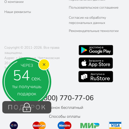
О компании
Пользовательское соглашение
Наши реквизиты
Согласие на обработку
персональных данных
Рекомендательные технологии
Copyright © 2011-2026. Все права
защищены.
Адрес: г. Москва, ул. Чертановская
20 (метро Южная)
ЧЕРЕЗ
54
Телефон:
8 (800) 770-77-06
Почта:
sales@poryadok.ru
сек.
ты получишь
подарок
8 (800) 770-77-06
ПОДАРОК
Звонок бесплатный
Способы оплаты