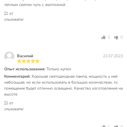
теплым светом чуть с желтизной.
Тип цоколя
E27
Цветовая температура, К
3000 К
Свет
теплый белый
2
0
Тип колбы
G45
для дома
Василий
22.07.2023
для люстры
Назначение
для настольных
Опыт использования:
Только купил
ламп
Комментарий:
Хорошая светодиодная лампа, мощность у неё
общего освещения
небольшая, но если использовать в больших количествах, то
обычный цоколь
помещение будет отлично освещено. Качество изготовления на
Особенности
обычный
высоте
Форма лампочки
шар
матовый
Отделка колбы
белый
1
0