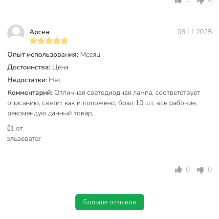
Артикул производителя
1010043
Гарантия производителя, мес
12
Арсен
08.11.2025
Модель
HiTT-PL-G45
Опыт использования:
Месяц
Вес в упаковке
25 г
Достоинства:
Цена
Габариты упаковки
10 x 4 x 4 см
Недостатки:
Нет
Комментарий:
Отличная светодиодная лампа, соответствует
описанию, светит как и положено, брал 10 шт, все рабочие,
рекомендую данный товар,
0
0
Больше отзывов