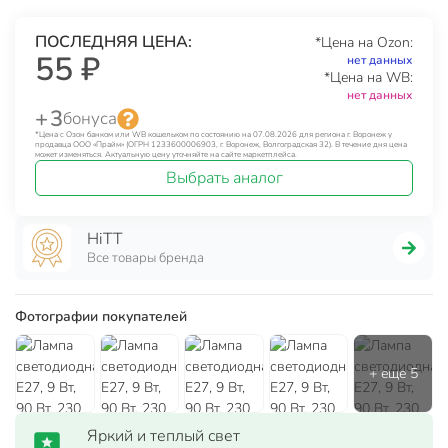
ПОСЛЕДНЯЯ ЦЕНА:
*Цена на Ozon:
55 ₽
нет данных
*Цена на WB:
нет данных
+ 3
бонуса
*Цена с Озон банком или WB кошельком по состоянию на 07.08.2026 для региона г. Воронеж у
продавца ООО «Прайм» (ОГРН 1233600006903, г. Воронеж, Волгоградская 32). В течение дня цена
может изменяться. Актуальную цену уточняйте на сайте маркетплейса.
Выбрать аналог
HiTT
Все товары бренда
Фотографии покупателей
Яркий и теплый свет