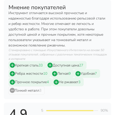
Имеет сильную конструкцию ковша и широкую
Мнение покупателей
рабочую часть;
Инструмент отличается высокой прочностью и
Ребра жесткости не позволят рабочей кромке
надежностью благодаря использованию рельсовой стали
и ребер жесткости. Многие отмечают ее легкость и
растрескаться;
удобство в работе. При этом покупатели довольны
Бортики и два ребра жесткости позволяют
доступной ценой и прочным покрытием, хотя некоторые
переносить больше материала;
пользователи указывают на тонковатый металл и
возможное появление ржавчины.
Высококачественные материалы изделия обеспечат
Сгенерировано с помощью Искусственного Интеллекта на основе 50
долгий и комфортный срок службы.
отзывов покупателей, собранных с различных тематических площадок
в интернете
Техническая информация
Крепкая сталь
33
Доступная цена
27
Ширина, мм
280 мм
Ребра жесткости
10
Легкая
9
Удобная
7
Длина, мм
230 мм
Прочное покрытие
4
Не ржавеет
3
Толщина, мм
1.5 мм
Тонкий металл
3
Общая длина, мм
380 мм
4.9
Диаметр крепления для черенка, мм
40 мм
5
90%