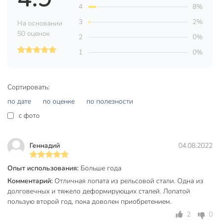
4
8%
Страна производства
Китай
3
2%
На основании
Тип
совковый
50 оценок
2
0%
Складная конструкция
нескладные
1
0%
Материал рабочей части
рельсовая сталь
С черенком
без черенка
Сортировать:
Покрытие
антикоррозийный
по дате
по оценке
по полезности
c фото
Цвет
серый
бетон
гравий
Геннадий
04.08.2022
грунт
Назначение
песок
Опыт использования:
Больше года
щебень
Комментарий:
Отличная лопата из рельсовой стали. Одна из
для огорода
долговечных и тяжело деформирующих сталей. Лопатой
пользую второй год, пока доволен приобретением.
Особенности
недорогой
2
0