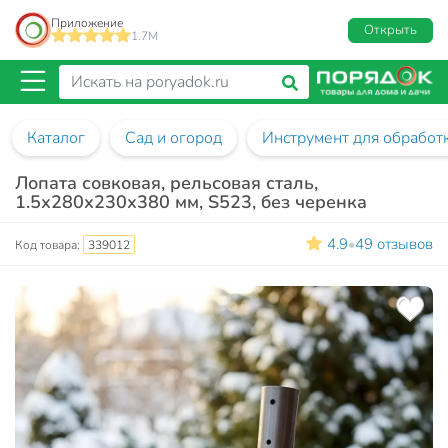
Приложение
Открыть
1.7M
Каталог
Сад и огород
Инструмент для обработ
Лопата совковая, рельсовая сталь,
1.5х280х230х380 мм, S523, без черенка
4.9
49 отзывов
•
Код товара:
339012