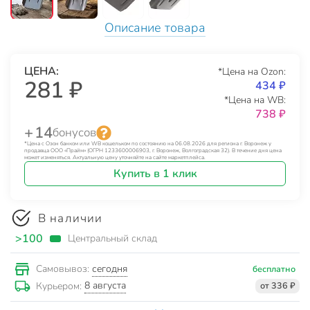
Описание товара
ЦЕНА:
*Цена на Ozon:
281 ₽
434 ₽
*Цена на WB:
738 ₽
+ 14
бонусов
*Цена с Озон банком или WB кошельком по состоянию на 06.08.2026 для региона г. Воронеж у
продавца ООО «Прайм» (ОГРН 1233600006903, г. Воронеж, Волгоградская 32). В течение дня цена
может изменяться. Актуальную цену уточняйте на сайте маркетплейса.
Купить в 1 клик
В наличии
>100
Центральный склад
сегодня
Самовывоз:
бесплатно
8 августа
Курьером:
от 336 ₽