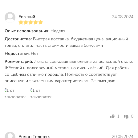
Артикул производителя
S523
Вес в упаковке
705 г
Евгений
24.08.2024
Габариты упаковки
38 x 23 x 9 см
Опыт использования:
Неделя
Достоинства:
Быстрая доставка, бюджетная цена, акционный
товар, оплатил часть стоимости заказа бонусами
Недостатки:
Нет
Комментарий:
Лопата совковая выполнена из рельсовой стали.
Жёсткий и долговечный металл, но очень лёгкий. Для работы
со щебнем отлично подошла. Полностью соответствует
описанию и заявленным характеристикам. Рекомендую.
1
0
Роман Толстых
20.05.2024