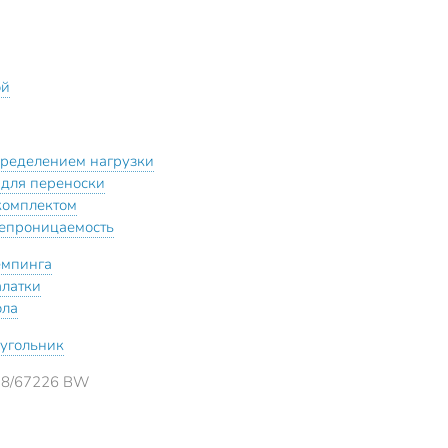
ой
пределением нагрузки
 для переноски
комплектом
епроницаемость
емпинга
алатки
ола
угольник
18/67226 BW