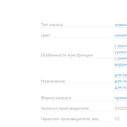
Тип насоса
ножн
Цвет
синий
с рас
сумка
Особенности конструкции
с рем
водон
для к
Назначение
для п
для п
Форма матраса
прямо
Артикул производителя
3320
Гарантия производителя, мес
12