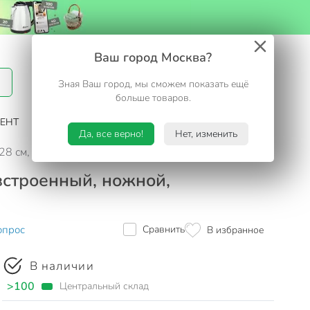
Вход / Регистрация
Ваш город Москва?
Зная Ваш город, мы сможем показать ещё
Избранное
Корзина
больше товаров.
ЕНТ
САД И ОГОРОД
ТУРИЗМ. ОТДЫХ НА ДАЧЕ
Да, все верно!
Нет, изменить
28 см, 332018/67226 BW, насос встроенный, ножной, флок
встроенный, ножной,
опрос
Сравнить
В избранное
В наличии
>100
Центральный склад