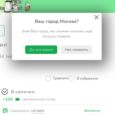
Вход / Регистрация
Ваш город Москва?
Зная Ваш город, мы сможем показать ещё
Избранное
Корзина
больше товаров.
ЕНТ
САД И ОГОРОД
ТУРИЗМ. ОТДЫХ НА ДАЧЕ
Да, все верно!
Нет, изменить
884, тиффани
Сравнить
В избранное
В наличии
>100
Центральный склад
сегодня
Самовывоз:
бесплатно