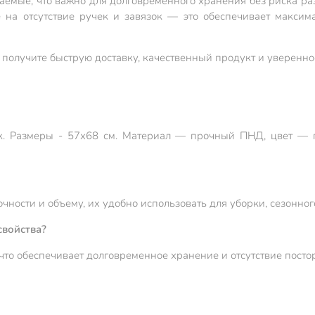
гаемые, что важно для долговременного хранения без риска ра
 на отсутствие ручек и завязок — это обеспечивает максим
получите быструю доставку, качественный продукт и увереннос
к. Размеры - 57х68 см. Материал — прочный ПНД, цвет — го
чности и объему, их удобно использовать для уборки, сезонног
свойства?
что обеспечивает долговременное хранение и отсутствие посто