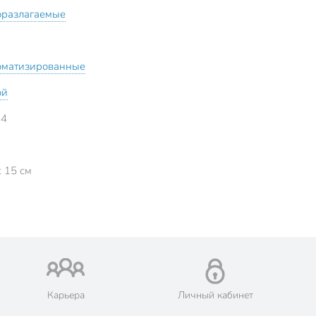
оразлагаемые
оматизированные
ой
84
x 15 см
Карьера
Личный кабинет