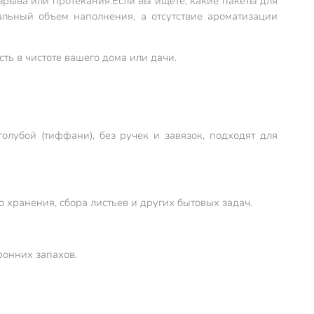
зрыва или протекания.
Если вы ищете, какие пакеты для
альный объем наполнения, а отсутствие ароматизации
ть в чистоте вашего дома или дачи.
лубой (тиффани), без ручек и завязок, подходят для
о хранения, сбора листьев и других бытовых задач.
ронних запахов.