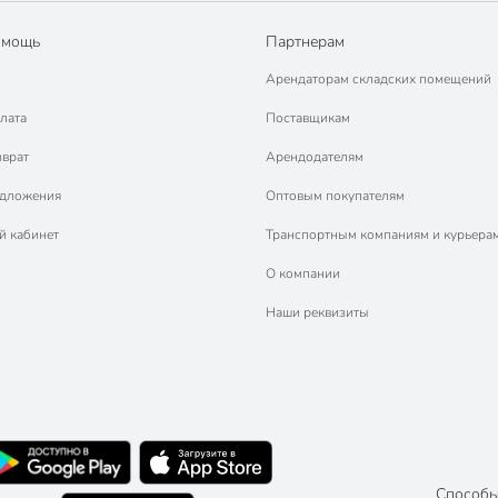
омощь
Партнерам
Арендаторам складских помещений
лата
Поставщикам
зврат
Арендодателям
едложения
Оптовым покупателям
й кабинет
Транспортным компаниям и курьера
О компании
Наши реквизиты
Способы