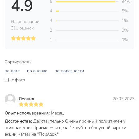
4.9
5
94%
С ручками
без ручки
4
5%
Прочность
особопрочные
3
1%
На основании
С завязками
без завязок
311 оценок
2
0%
не
1
0%
Биоразлагаемые
биоразлагаемые
Упаковка
рулон
Сортировать:
не
по дате
по оценке
по полезности
Ароматизация
ароматизированные
c фото
Артикул производителя
MPU2032
Вес в упаковке
85 г
Леонид
20.07.2023
Габариты упаковки
13 x 4 x 4 см
Опыт использования:
Месяц
Достоинства:
Действительно Очень прочный полиэтилен у
этих пакетов. Приемлемая цена 17 руб. по бонусной карте и
акции магазина "Порядок"