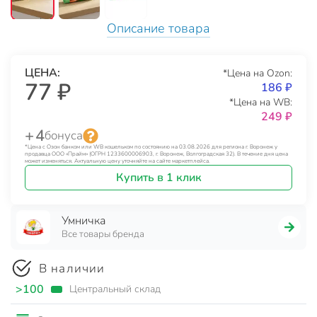
Описание товара
ЦЕНА:
*Цена на Ozon:
77 ₽
186 ₽
*Цена на WB:
249 ₽
+ 4
бонуса
*Цена с Озон банком или WB кошельком по состоянию на 03.08.2026 для региона г. Воронеж у
продавца ООО «Прайм» (ОГРН 1233600006903, г. Воронеж, Волгоградская 32). В течение дня цена
может изменяться. Актуальную цену уточняйте на сайте маркетплейса.
Купить в 1 клик
Умничка
Все товары бренда
В наличии
>100
Центральный склад