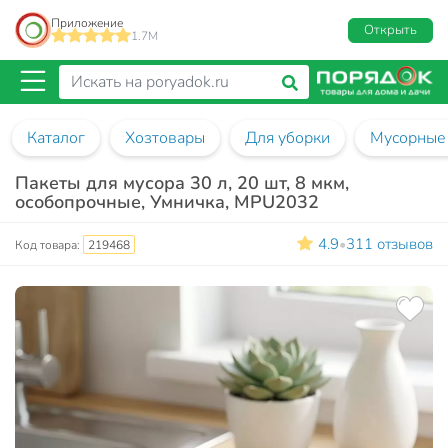
Приложение
Открыть
1.7M
Каталог
Хозтовары
Для уборки
Мусорные
Пакеты для мусора 30 л, 20 шт, 8 мкм,
особопрочные, Умничка, MPU2032
4.9
311 отзывов
•
Код товара:
219468