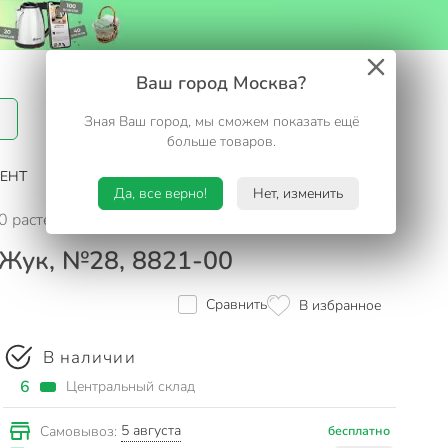
Вход / Регистрация
Ваш город Москва?
Зная Ваш город, мы сможем показать ещё
Избранное
Корзина
больше товаров.
ЕНТ
САД И ОГОРОД
ТУРИЗМ. ОТДЫХ НА ДАЧЕ
Да, все верно!
Нет, изменить
20 растений, Жук, №28, 8821-00
 Жук, №28, 8821-00
Сравнить
В избранное
В наличии
6
Центральный склад
5 августа
Самовывоз:
бесплатно