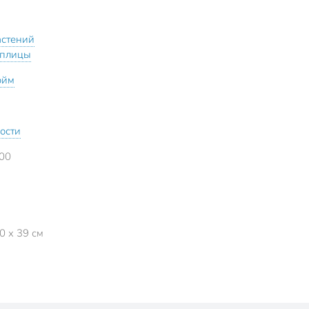
астений
еплицы
юйм
кости
00
0 x 39 см