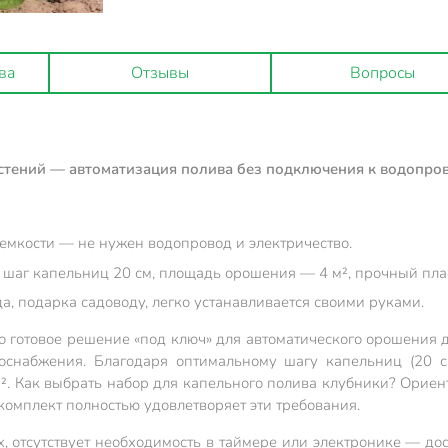
ва
Отзывы
Вопросы
стений — автоматизация полива без подключения к водопрово
емкости — не нужен водопровод и электричество.
, шаг капельниц 20 см, площадь орошения — 4 м², прочный пла
да, подарка садоводу, легко устанавливается своими руками.
отовое решение «под ключ» для автоматического орошения до 
доснабжения. Благодаря оптимальному шагу капельниц (20 
. Как выбрать набор для капельного полива клубники? Ориент
 комплект полностью удовлетворяет эти требования.
х, отсутствует необходимость в таймере или электронике — дос