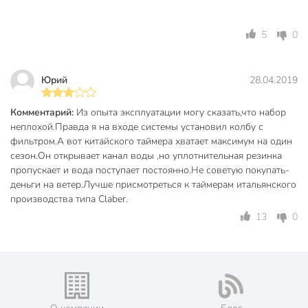
поливе во время отпуска или командировки. Удобство,
надежность и высокая эффективность — ключевые
5
0
преимущества, которые делают капельный полив Жук
идеальным выбором для современного дачного участка
или сада.
Юрий
28.04.2019
Техническая информация
Комментарий:
Из опыта эксплуатации могу сказать,что набор
Максимальное давление, бар
4 бар
неплохой.Правда я на входе системы установил колбу с
фильтром.А вот китайского таймера хватает максимум на один
Площадь полива, м2
18 м2
сезон.Он открывает канал воды ,но уплотнительная резинка
пропускает и вода поступает постоянно.Не советую покупать-
Количество растений
60
деньги на ветер.Лучше присмотреться к таймерам итальянского
производства типа Claber.
Бренд
Жук
13
0
Страна производства
Россия
набор капельного
Тип
полива
Материал
пластик