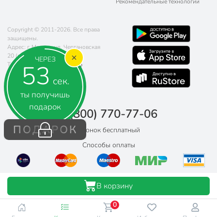
Рекомендательные технологии
Copyright © 2011-2026. Все права
защищены.
Адрес: г. Москва, ул. Чертановская
20 (метро Южная)
ЧЕРЕЗ
52
Телефон:
8 (800) 770-77-06
Почта:
sales@poryadok.ru
сек.
ты получишь
подарок
8 (800) 770-77-06
ПОДАРОК
Звонок бесплатный
Способы оплаты
В корзину
0