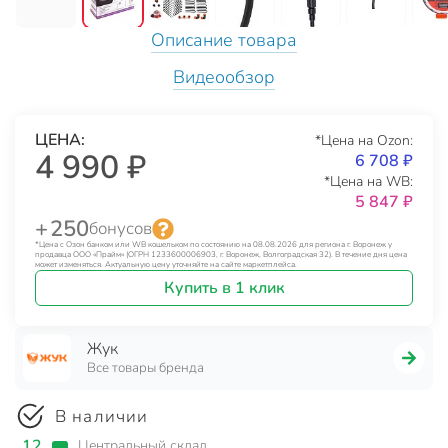
Описание товара
Видеообзор
ЦЕНА:
*Цена на Ozon:
4 990 ₽
6 708 ₽
*Цена на WB:
5 847 ₽
+ 250
бонусов
*Цена с Озон банком или WB кошельком по состоянию на 08.08.2026 для региона г. Воронеж у
продавца ООО «Прайм» (ОГРН 1233600006903, г. Воронеж, Волгоградская 32). В течение дня цена
может изменяться. Актуальную цену уточняйте на сайте маркетплейса.
Купить в 1 клик
Жук
Все товары бренда
В наличии
12
Центральный склад