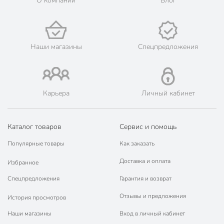
О компании
Блог
для растений
для теплицы
Назначение
для дачи и сада
для клубники
Наши магазины
Спецпредложения
для грядок
Особенности
с таймером
Диаметр подключения, дюйм
1/2 дюйм
Карьера
Личный кабинет
Покупка оптом
оптом
Тип забора воды
от водопровода
Каталог товаров
Сервис и помощь
Популярные товары
Как заказать
Артикул производителя
8198-00
Доставка и оплата
Избранное
Вес в упаковке
2.6 кг
Спецпредложения
Гарантия и возврат
Габариты упаковки
37 x 13 x 39 см
Отзывы и предложения
История просмотров
Наши магазины
Вход в личный кабинет