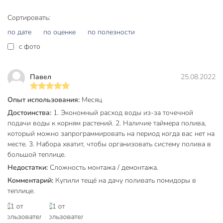
подходит для полива до 60 растений одновременно;
Сортировать:
простая установка и подключение к водопроводу без
по дате
по оценке
по полезности
специальных инструментов;
c фото
универсальность использования: для дачи, сада,
теплицы, грядок, клубники;
надежность и долговечность пластиковых элементов;
Павел
25.08.2022
оптимальное распределение влаги по всему участку
площадью до 18 м²;
Опыт использования:
Месяц
Достоинства:
1. Экономный расход воды из-за точечной
поддержка стабильной работы при давлении до 4
подачи воды к корням растений. 2. Наличие таймера полива,
бар;
который можно запрограммировать на период когда вас нет на
бренд Жук — выбор покупателей по всей России.
месте. 3. Набора хватит, чтобы организовать систему полива в
большой теплице.
Покупка набора для капельного полива Жук — это
Недостатки:
Сложность монтажа / демонтажа.
инвестиция в здоровье и урожайность растений, а также в
собственное удобство и свободное время. Система
Комментарий:
Купили тещё на дачу поливать помидоры в
обеспечивает регулярный и качественный уход за
теплице.
зелёными насаждениями, способствует экономии воды и
предотвращает пересыхание или переувлажнение почвы.
Автоматизация процесса позволяет не беспокоиться о