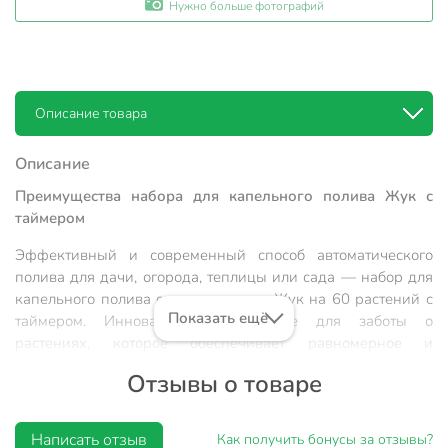
Нужно больше фотографий
Описание товара
Описание
Преимущества набора для капельного полива Жук с
таймером
Эффективный и современный способ автоматического
полива для дачи, огорода, теплицы или сада — набор для
капельного полива от водопровода Жук на 60 растений с
Показать ещё
таймером. Инновационное решение для заботы о
растениях, которое обеспечивает равномерное и
экономичное распределение воды, позволяя
Отзывы о товаре
поддерживать идеальную влажность почвы без лишних
усилий. Качественный и надежный комплект,
разработанный специально для российских условий,
Написать отзыв
Как получить бонусы за отзывы?