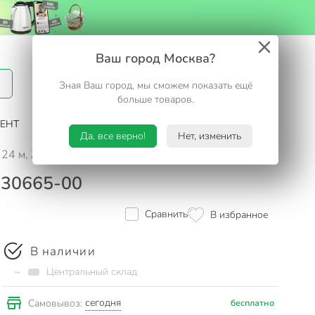
Вход / Регистрация
Ваш город Москва?
Зная Ваш город, мы сможем показать ещё
Избранное
Корзина
больше товаров.
ЕНТ
САД И ОГОРОД
ТУРИЗМ. ОТДЫХ НА ДАЧЕ
Да, все верно!
Нет, изменить
, 24 м, Жук, 330665-00
 330665-00
Сравнить
В избранное
В наличии
~
Центральный склад
сегодня
Самовывоз:
бесплатно