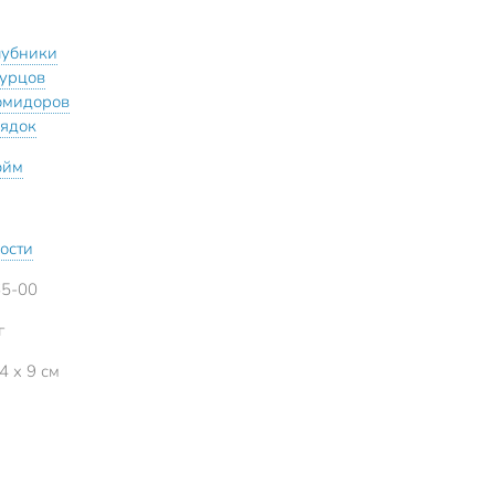
лубники
гурцов
омидоров
рядок
юйм
кости
5-00
г
4 x 9 см