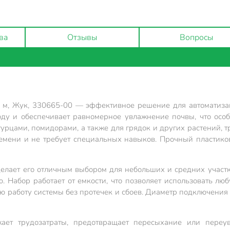
ва
Отзывы
Вопросы
4 м, Жук, 330665-00 — эффективное решение для автоматизац
оду и обеспечивает равномерное увлажнение почвы, что осо
гурцами, помидорами, а также для грядок и других растений,
емени и не требует специальных навыков. Прочный пластиков
 делает его отличным выбором для небольших и средних участ
. Набор работает от емкости, что позволяет использовать л
ю работу системы без протечек и сбоев. Диаметр подключения
ает трудозатраты, предотвращает пересыхание или переув