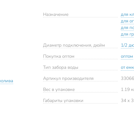
Назначение
для к
для о
для п
для г
Диаметр подключения, дюйм
1/2 д
Покупка оптом
оптом
Тип забора воды
от ем
Артикул производителя
33066
полива
Вес в упаковке
1.19 к
Габариты упаковки
34 x 3