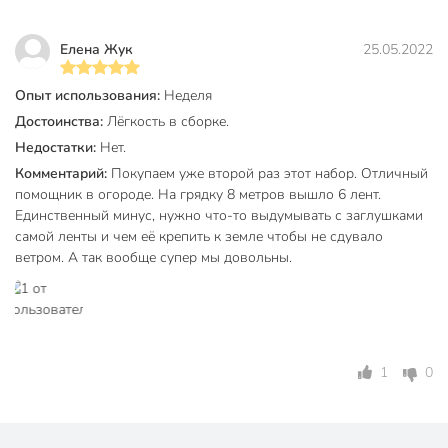
растениях. Система обеспечивает стабильный рост
культур, снижает трудозатраты и позволяет наслаждаться
Елена Жук
25.05.2022
результатами без постоянного контроля и затрат времени
на полив.
Опыт использования:
Неделя
Комплектация:
Достоинства:
Лёгкость в сборке.
Недостатки:
Нет.
коннектор стартовый: 5 шт;
Комментарий:
Покупаем уже второй раз этот набор. Отличный
уплотнительная манжета: 6 шт;
помощник в огороде. На грядку 8 метров вышло 6 лент.
коннектор ремонтный: 1 шт;
Единственный минус, нужно что-то выдумывать с заглушками
самой ленты и чем её крепить к земле чтобы не сдувало
лента капельная: 50 м (диаметр 16 мм).
ветром. А так вообще супер мы довольны.
Техническая информация
Максимальное давление, бар
1.2 бар
Длина шланга, м
50 м
1
0
Количество растений
100
Шаг капельницы, см
50 см