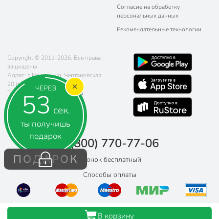
Согласие на обработку
персональных данных
Рекомендательные технологии
Copyright © 2011-2026. Все права
защищены.
Адрес: г. Москва, ул. Чертановская
20 (метро Южная)
ЧЕРЕЗ
52
Телефон:
8 (800) 770-77-06
Почта:
sales@poryadok.ru
сек.
ты получишь
подарок
8 (800) 770-77-06
ПОДАРОК
Звонок бесплатный
Способы оплаты
В корзину