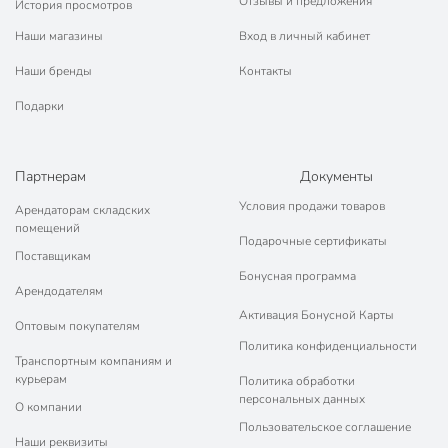
Отзывы и предложения
История просмотров
Покупка оптом
оптом
Наши магазины
Вход в личный кабинет
от водопровода
Тип забора воды
от емкости
Наши бренды
Контакты
Вес в упаковке
595 г
Подарки
Габариты упаковки
27 x 27 x 3 см
Партнерам
Документы
Условия продажи товаров
Арендаторам складских
помещений
Подарочные сертификаты
Поставщикам
Бонусная программа
Арендодателям
Активация Бонусной Карты
Оптовым покупателям
Политика конфиденциальности
Транспортным компаниям и
курьерам
Политика обработки
персональных данных
О компании
Пользовательское соглашение
Наши реквизиты