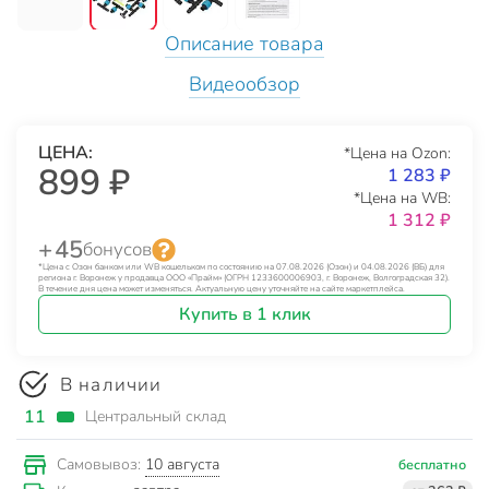
Описание товара
Видеообзор
ЦЕНА:
*Цена на Ozon:
899 ₽
1 283 ₽
*Цена на WB:
1 312 ₽
+ 45
бонусов
*Цена с Озон банком или WB кошельком по состоянию на 07.08.2026 (Озон) и 04.08.2026 (ВБ) для
региона г. Воронеж у продавца ООО «Прайм» (ОГРН 1233600006903, г. Воронеж, Волгоградская 32).
В течение дня цена может изменяться. Актуальную цену уточняйте на сайте маркетплейса.
Купить в 1 клик
В наличии
11
Центральный склад
10 августа
Самовывоз:
бесплатно