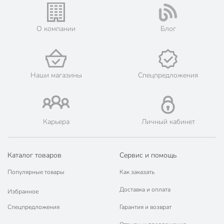
Страна производства
Россия
набор капельного
О компании
Блог
Тип
полива
Материал
пластик
Старт-коннектор
Т-образный
Наши магазины
Спецпредложения
для растений
для теплицы
для дачи и сада
Карьера
Личный кабинет
Назначение
для клубники
для огурцов
для помидоров
Каталог товаров
Сервис и помощь
для грядок
Популярные товары
Как заказать
с коннектором для
подключения
Доставка и оплата
Избранное
Особенности
с регулятором
Спецпредложения
Гарантия и возврат
давления воды