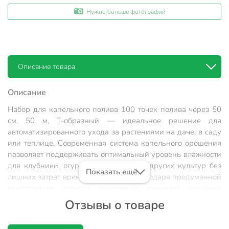
Нужно больше фотографий
Описание товара
Описание
Набор для капельного полива 100 точек полива через 50
см, 50 м, Т-образный — идеальное решение для
автоматизированного ухода за растениями на даче, в саду
или теплице. Современная система капельного орошения
позволяет поддерживать оптимальный уровень влажности
для клубники, огурцов, помидоров и других культур без
Показать ещё
лишних затрат времени и усилий. Благодаря продуманной
конструкции, монтаж комплекта занимает минимум
времени, а использование не требует специальных
Отзывы о товаре
навыков. Капельный полив обеспечивает равномерное
распределение влаги, что способствует активному росту и