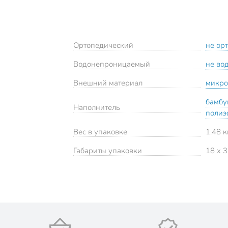
Ортопедический
не ор
Водонепроницаемый
не во
Внешний материал
микр
бамбу
Наполнитель
полиэ
Вес в упаковке
1.48 к
Габариты упаковки
18 x 3