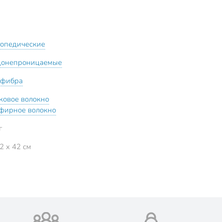
топедические
донепроницаемые
офибра
ковое волокно
фирное волокно
г
2 x 42 см