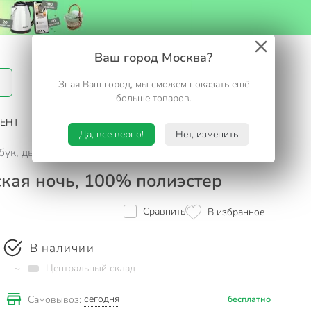
Вход / Регистрация
Ваш город Москва?
Зная Ваш город, мы сможем показать ещё
Избранное
Корзина
больше товаров.
ЕНТ
САД И ОГОРОД
ТУРИЗМ. ОТДЫХ НА ДАЧЕ
Да, все верно!
Нет, изменить
бук, двухсторонний, Майская ночь, 100% полиэстер
кая ночь, 100% полиэстер
Сравнить
В избранное
В наличии
~
Центральный склад
сегодня
Самовывоз:
бесплатно