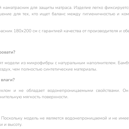
й наматрасник для защиты матраса. Изделие легко фиксируетс
ешение для тех, кто ищет баланс между гигиеничностью и ко
асник 180х200 см с гарантией качества от производителя и об
ровати?
т модели из микрофибры с натуральным наполнителем. Бамбук
здух, чем полностью синтетические материалы.
 влаги?
ехлом и не обладает водонепроницаемыми свойствами. Он
лнительную мягкость поверхности.
 Поскольку модель не является водонепроницаемой и не имеет
и и высоту.