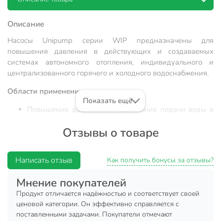
Описание
Насосы Unipump серии WIP предназначены для
повышения давления в действующих и создаваемых
системах автономного отопления, индивидуального и
централизованного горячего и холодного водоснабжения.
Области применения:
Показать ещё
Повышение давления и увеличение подачи воды в
нестабильных системах хозяйственно-бытового
Отзывы о товаре
водоснабжения.
Поддержание стабильной работы отопительных
котлов, газовых и электрических водонагревателей.
Написать отзыв
Как получить бонусы за отзывы?
Повышение давления теплоносителя и
Мнение покупателей
эффективности теплопередачи в автономных
системах отопления.
Продукт отличается надёжностью и соответствует своей
ценовой категории. Он эффективно справляется с
Характеристики:
поставленными задачами. Покупатели отмечают