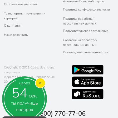
Активация Бонусной Карты
Оптовым покупателям
Политика конфиденциальности
Транспортным компаниям и
курьерам
Политика обработки
персональных данных
О компании
Пользовательское соглашение
Наши реквизиты
Согласие на обработку
персональных данных
Рекомендательные технологии
Copyright © 2011-2026. Все права
защищены.
Адрес: г. Москва, ул. Чертановская
20 (метро Южная)
ЧЕРЕЗ
53
Телефон:
8 (800) 770-77-06
Почта:
sales@poryadok.ru
сек.
ты получишь
подарок
8 (800) 770-77-06