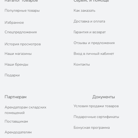
Каталог товаров
Сервис и помощь
без защиты от
Защита от сухого хода
сухого хода
Популярные товары
Как заказать
Вид насоса
поверхностный
Доставка и оплата
Избранное
С кабелем
с кабелем
Спецпредложения
Гарантия и возврат
Отзывы и предложения
для холодного
История просмотров
водоснабжения
Применение
Наши магазины
Вход в личный кабинет
для горячего
водоснабжения
Наши бренды
Контакты
Качество воды
для чистой воды
Подарки
Модель
WIP-10
Партнерам
Документы
Вес в упаковке
2.49 кг
Условия продажи товаров
Арендаторам складских
Габариты упаковки
15 x 13 x 21 см
помещений
Подарочные сертификаты
Поставщикам
Бонусная программа
Арендодателям