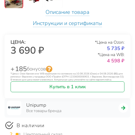
Описание товара
Инструкции и сертификаты
ЦЕНА:
*Цена на Ozon:
3 690 ₽
5 735 ₽
*Цена на WB:
4 598 ₽
+ 185
бонусов
*Цена с Озон банком или WB кошельком по состоянию на 10.08.2026 (Озон) и 04.08.2026 (ВБ) для
региона г. Воронеж у продавца ООО «Прайм» (ОГРН 1233600006903, г. Воронеж, Волгоградская 32).
В течение дня цена может изменяться. Актуальную цену уточняйте на сайте маркетплейса.
Купить в 1 клик
Unipump
Все товары бренда
В наличии
2
Центральный склад