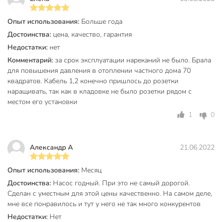
Рабочий (номинальный) ток: 0,48 А;
Опыт использования:
Больше года
Ёмкость пускового конденсатора: 2,5 мкФ;
Достоинства:
цена, качество, гарантия
Длина электрокабеля: 1,2 м;
Недостатки:
нет
Число жил × сечение кабеля: 3 × 0,4 мм²;
Комментарий:
за срок эксплуатации нареканий не было. Брала
для повышения давления в отоплении частного дома 70
Класс нагревостойкости изоляции: B;
квадратов. Кабель 1,2 конечно пришлось до розетки
Встроенная термозащита электродвигателя,
наращивать, так как в кладовке не было розетки рядом с
температура срабатывания теплового реле: 130 °С;
местом его установки
Уровень шума: ≈ 55 дБ;
1
0
Степень защиты: IP44;
Вес нетто: 2,4 кг.
Александр А
21.06.2022
Преимущества:
Опыт использования:
Месяц
Однофазный электродвигатель со встроенной
Достоинства:
Насос годный. При это не самый дорогой.
термозащитой;
Сделан с уместным для этой цены качественно. На самом деле,
Внешний датчик потока для автоматического
мне все понравилось и тут у него не так много конкурентов
включения насоса;
Недостатки:
Нет