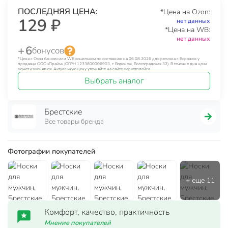
ПОСЛЕДНЯЯ ЦЕНА:
*Цена на Ozon:
129 ₽
нет данных
*Цена на WB:
нет данных
+ 6
бонусов
*Цена с Озон банком или WB кошельком по состоянию на 06.08.2026 для региона г. Воронеж у
продавца ООО «Прайм» (ОГРН 1233600006903, г. Воронеж, Волгоградская 32). В течение дня цена
может изменяться. Актуальную цену уточняйте на сайте маркетплейса.
Выбрать аналог
Брестские
Все товары бренда
Фотографии покупателей
Комфорт, качество, практичность
Мнение покупателей