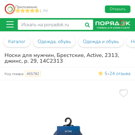
Приложение
Открыть
1.7M
Каталог
Одежда, обувь
Одежда и обувь
Н
Носки для мужчин, Брестские, Active, 2313,
джинс, р. 29, 14С2313
5
24 отзыва
•
Код товара:
455782