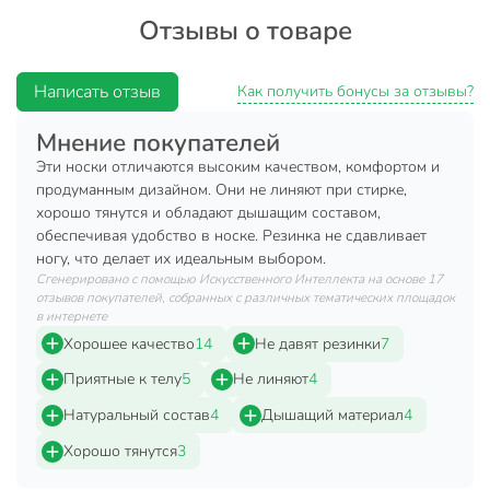
Отзывы о товаре
Высокое качество от бренда Брестские;
Комфортная резинка;
Написать отзыв
Тонкий и легкий материал;
Как получить бонусы за отзывы?
Стильный джинсовый цвет;
Мнение покупателей
Идеально для летнего сезона.
Эти носки отличаются высоким качеством, комфортом и
продуманным дизайном. Они не линяют при стирке,
Техническая информация
хорошо тянутся и обладают дышащим составом,
обеспечивая удобство в носке. Резинка не сдавливает
Бренд
Брестские
ногу, что делает их идеальным выбором.
Страна производства
Беларусь
Сгенерировано с помощью Искусственного Интеллекта на основе 17
отзывов покупателей, собранных с различных тематических площадок
в интернете
Сезонность
летний
Хорошее качество
14
Не давят резинки
7
хлопок
Материал
Приятные к телу
5
Не линяют
4
полиамид
Натуральный состав
4
Дышащий материал
4
Пол
мужской
Хорошо тянутся
3
Цвет
синий