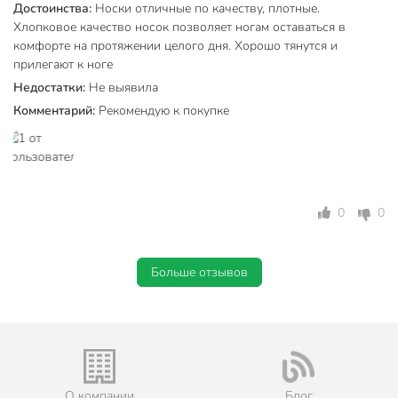
Достоинства:
Носки отличные по качеству, плотные.
Хлопковое качество носок позволяет ногам оставаться в
Особенности
тонкий
комфорте на протяжении целого дня. Хорошо тянутся и
прилегают к ноге
Размер
23
Недостатки:
Не выявила
Резинка
с резинкой
Комментарий:
Рекомендую к покупке
Вид
спортивный
Количество пар
1 пара
Узор
надписи
0
0
Высота носков
высокий
Артикул производителя
7С-22СП
Больше отзывов
Модель
CE CLASSIC
Вес в упаковке
30 г
Габариты упаковки
2 x 10 x 21 см
О компании
Блог