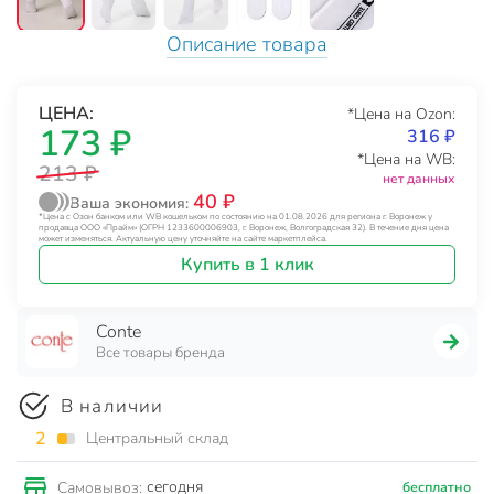
Описание товара
ЦЕНА:
*Цена на Ozon:
173 ₽
316 ₽
*Цена на WB:
213 ₽
нет данных
40 ₽
Ваша экономия:
*Цена с Озон банком или WB кошельком по состоянию на 01.08.2026 для региона г. Воронеж у
продавца ООО «Прайм» (ОГРН 1233600006903, г. Воронеж, Волгоградская 32). В течение дня цена
может изменяться. Актуальную цену уточняйте на сайте маркетплейса.
Купить в 1 клик
Conte
Все товары бренда
В наличии
2
Центральный склад
сегодня
Самовывоз:
бесплатно