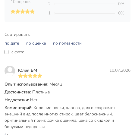
10 оценок
Оформите заказ сейчас и оцените преимущества
2
0%
оригинальных женских носков Conte: быстрая доставка,
1
0%
гарантия подлинности и поддержка экспертов по выбору
размера.
Частые вопросы:
Сортировать:
по дате
по оценке
по полезности
Какой размер выбрать для женских носков Conte CE
CLASSIC?
c фото
Данная модель представлена в размере 23, что
соответствует длине стопы 22-23 см. Высокая посадка и
Юлия БМ
10.07.2026
эластичная резинка обеспечивают удобство для
большинства стандартных размеров женской ноги.
Опыт использования:
Месяц
Достоинства:
Плотные
Подходят ли эти носки для занятий бегом и спорта?
Недостатки:
Нет
Да, благодаря хлопковой основе, тонкой текстуре и
Комментарий:
Хорошие носки, хлопок, долго сохраняют
высокой посадке, носки отлично подходят для бега,
внешний вид после многих стирок, цвет белоснежный,
фитнеса и повседневной активности. Они не натирают и
оригинальный принт, дочка оценила, цена со скидкой и
сохраняют форму после стирки.
бонусами недорогая.