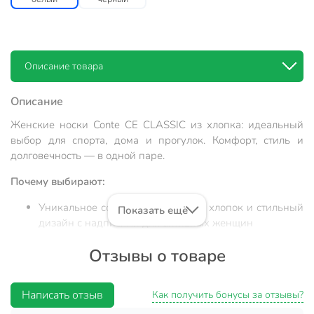
Описание товара
Описание
Женские носки Conte CE CLASSIC из хлопка: идеальный
выбор для спорта, дома и прогулок. Комфорт, стиль и
долговечность — в одной паре.
Почему выбирают:
Уникальное сочетание: дышащий хлопок и стильный
Показать ещё
дизайн с надписями для активных женщин
Оптимальный размер 23, высокая посадка, мягкая
Отзывы о товаре
резинка — подходят для длительного ношения и
занятий спортом
Написать отзыв
Универсальны: отлично смотрятся в городе, на даче,
Как получить бонусы за отзывы?
в спортзале и как практичный подарок