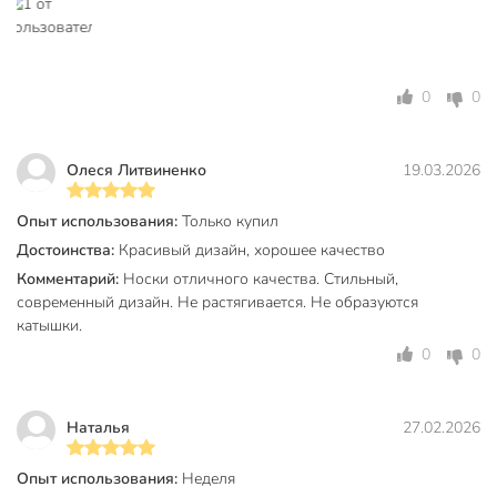
Из какого материала изготовлены носки и как они
выглядят?
Носки выполнены из натурального хлопка, имеют белый
цвет с оригинальными надписями, высокую посадку и
0
0
мягкую резинку. Это всесезонная модель для женщин,
которая сочетается с любой спортивной или повседневной
обувью.
Олеся Литвиненко
19.03.2026
Техническая информация
Опыт использования:
Только купил
Бренд
Conte
Достоинства:
Красивый дизайн, хорошее качество
Комментарий:
Носки отличного качества. Стильный,
Страна производства
Беларусь
современный дизайн. Не растягивается. Не образуются
катышки.
Сезонность
всесезонный
0
0
Материал
хлопок
Пол
женский
Наталья
27.02.2026
Цвет
белый
Опыт использования:
Неделя
Назначение
для бега