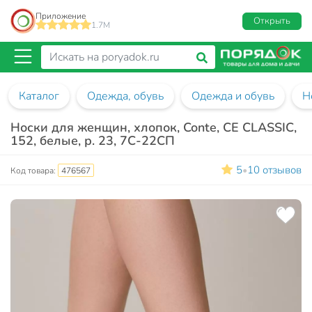
Приложение
Открыть
1.7M
Каталог
Одежда, обувь
Одежда и обувь
Н
Носки для женщин, хлопок, Conte, CE CLASSIC,
152, белые, р. 23, 7С-22СП
5
10 отзывов
•
Код товара:
476567