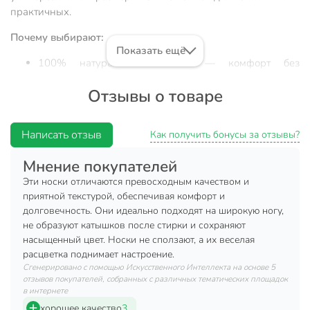
практичных.
Почему выбирают:
Показать ещё
100% натуральный хлопок — комфорт без
перегрева и раздражения, подходит для
Отзывы о товаре
чувствительной кожи.
Размер 25, высокая посадка, эластичная резинка —
не сползают, не сдавливают, сохраняют форму после
Написать отзыв
Как получить бонусы за отзывы?
стирки.
Мнение покупателей
Универсальность: для дома, бега, прогулок, подарка
— тонкая ткань, классический дизайн без узоров.
Эти носки отличаются превосходным качеством и
приятной текстурой, обеспечивая комфорт и
Если вы ищете, какие мужские носки подойдут для
долговечность. Они идеально подходят на широкую ногу,
демисезона или часто задаётесь вопросом «что лучше
не образуют катышков после стирки и сохраняют
выбрать для ежедневного использования», обратите
насыщенный цвет. Носки не сползают, а их веселая
внимание на Diwari Classic. Модель выполнена из тонкого
расцветка поднимает настроение.
хлопка, что обеспечивает естественную вентиляцию и
Сгенерировано с помощью Искусственного Интеллекта на основе 5
отзывов покупателей, собранных с различных тематических площадок
предотвращает появление неприятного запаха. Благодаря
в интернете
отсутствию синтетики и плотной вязке, носки не вызывают
хорошее качество
3