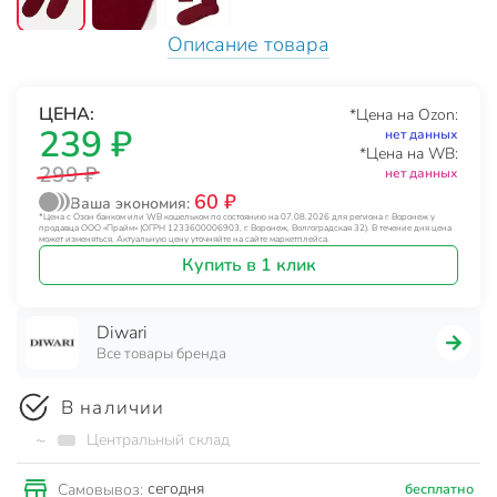
Описание товара
ЦЕНА:
*Цена на Ozon:
239 ₽
нет данных
*Цена на WB:
299 ₽
нет данных
60 ₽
Ваша экономия:
*Цена с Озон банком или WB кошельком по состоянию на 07.08.2026 для региона г. Воронеж у
продавца ООО «Прайм» (ОГРН 1233600006903, г. Воронеж, Волгоградская 32). В течение дня цена
может изменяться. Актуальную цену уточняйте на сайте маркетплейса.
Купить в 1 клик
Diwari
Все товары бренда
В наличии
~
Центральный склад
сегодня
Самовывоз:
бесплатно