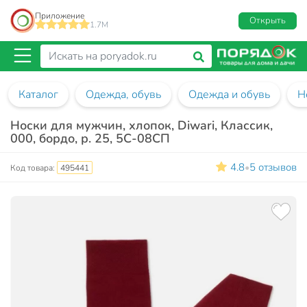
Приложение
Открыть
1.7M
Каталог
Одежда, обувь
Одежда и обувь
Н
Носки для мужчин, хлопок, Diwari, Классик,
000, бордо, р. 25, 5С-08СП
4.8
5 отзывов
•
Код товара:
495441