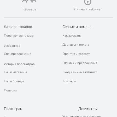
Узор
без узоров
Карьера
Личный кабинет
Высота носков
высокий
Каталог товаров
Сервис и помощь
Артикул производителя
5С-08СП
Популярные товары
Как заказать
Модель
Классик
Доставка и оплата
Избранное
Вес в упаковке
50 г
Спецпредложения
Гарантия и возврат
Отзывы и предложения
История просмотров
Наши магазины
Вход в личный кабинет
Наши бренды
Контакты
Подарки
Партнерам
Документы
Условия продажи товаров