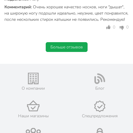
Бренд
Diwari
Комментарий:
Очень хорошее качество носков, ноги "дышат",
на широкую ногу подошли идеально, неузкие, цвет понравился,
Страна производства
Беларусь
после нескольких стирок катышки не появились. Рекомендую!
Сезонность
демисезонный
0
0
Материал
хлопок
Больше отзывов
Пол
мужской
Цвет
бордовый
для дома
Назначение
для бега
Особенности
тонкий
О компании
Блог
Размер
25
Резинка
с резинкой
Наши магазины
Спецпредложения
Вид
классический
Количество пар
1 пара