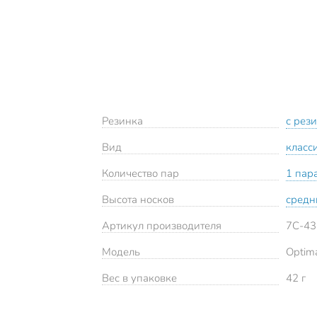
Резинка
с рез
Вид
класс
Количество пар
1 пар
Высота носков
средн
Артикул производителя
7С-4
Модель
Optim
Вес в упаковке
42 г