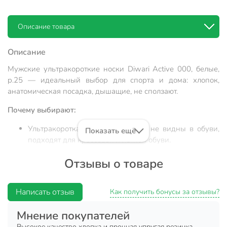
Описание товара
Описание
Мужские ультракороткие носки Diwari Active 000, белые,
р.25 — идеальный выбор для спорта и дома: хлопок,
анатомическая посадка, дышащие, не сползают.
Почему выбирают:
Ультракороткая форма — носки не видны в обуви,
Показать ещё
подходят для кроссовок и летней обуви.
Натуральный хлопок (х/б) — гипоаллергенный,
Отзывы о товаре
размер 25, тонкая дышащая ткань, не натирает.
Подходят для бега, прогулок, дома, дачи —
Написать отзыв
универсальный аксессуар для активных мужчин.
Как получить бонусы за отзывы?
Носки Diwari Active 000 — это мужские ультракороткие
Мнение покупателей
носки из хлопка, которые обеспечивают максимальный
Высокое качество хлопка и прочная упругая резинка