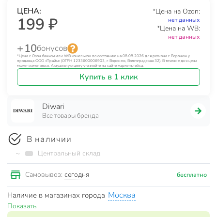
ЦЕНА:
*Цена на Ozon:
199 ₽
нет данных
*Цена на WB:
нет данных
+ 10
бонусов
*Цена с Озон банком или WB кошельком по состоянию на 08.08.2026 для региона г. Воронеж у
продавца ООО «Прайм» (ОГРН 1233600006903, г. Воронеж, Волгоградская 32). В течение дня цена
может изменяться. Актуальную цену уточняйте на сайте маркетплейса.
Купить в 1 клик
Diwari
Все товары бренда
В наличии
~
Центральный склад
сегодня
Самовывоз:
бесплатно
Москва
Наличие в магазинах города
Показать