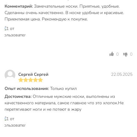
интенсивной нагрузке.
Комментарий:
Замечательные носки. Приятные, удобные.
Сделанны очень качественно. В носке удобные и красивые.
Чем отличаются ультракороткие носки от обычных
Приемлемая цена. Рекомендую к покупке.
коротких моделей?
Ультракороткие носки Diwari Active практически не видны
в обуви, имеют минимальную высоту, тонкую дышащую
структуру и мягкую резинку. Это идеальный вариант для
лета и спорта, когда важна незаметность и комфорт.
0
0
Техническая информация
Сергей Сергей
22.05.2025
Бренд
Diwari
Страна производства
Беларусь
Опыт использования:
Только купил
Достоинства:
Отличные мужские носки, выполнены из
Сезонность
летний
качественного материала, самое главное что это хлопок.Не
перетягивают ноги и не потеют в жару
Материал
хлопчатобумажный
Пол
мужской
Цвет
белый