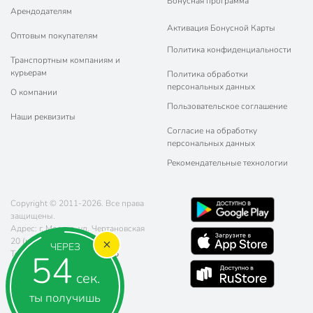
Бонусная программа
Арендодателям
Активация Бонусной Карты
Оптовым покупателям
Политика конфиденциальности
Транспортным компаниям и
курьерам
Политика обработки
персональных данных
О компании
Пользовательское соглашение
Наши реквизиты
Согласие на обработку
персональных данных
Рекомендательные технологии
Copyright © 2011-2026. Все права
защищены.
Адрес: г. Москва, ул. Чертановская
20 (метро Южная)
ЧЕРЕЗ
54
Телефон:
8 (800) 770-77-06
Почта:
sales@poryadok.ru
сек.
ты получишь