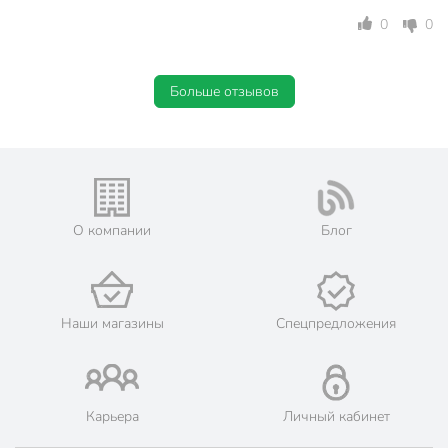
для бега
0
0
Назначение
для дома
Особенности
тонкий
Больше отзывов
Размер
25
Резинка
с резинкой
Вид
классический
Количество пар
1 пара
О компании
Блог
Узор
без узоров
Высота носков
короткий
Наши магазины
Спецпредложения
Артикул производителя
15С-74СП
Модель
Active
Вес в упаковке
13 г
Карьера
Личный кабинет