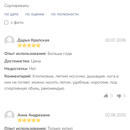
Оформите заказ на мужские носки Diwari Active 000 —
Сортировать:
получите стиль и комфорт по выгодной цене. Гарантия
по дате
по оценке
по полезности
оригинального товара, быстрая доставка и возможность
c фото
купить недорого носки для дачи, спорта или повседневной
носки.
Частые вопросы:
Дарья Крупская
02.07.2026
Как выбрать размер мужских носков Diwari Active?
Опыт использования:
Больше года
Достоинства:
Цена
Данная модель рассчитана на размер стопы 25. Для
точного подбора измерьте длину стопы и сравните с
Недостатки:
Нет
размерной сеткой производителя. Эластичная резинка
Комментарий:
Хлопковые, легкие носочки, дышащие, нога в
обеспечивает плотное прилегание без давления.
них не потеет, можно носить летом, удобные, короткие, под
спортивную обувь, рекомендую
Подходят ли эти носки для занятий спортом и частой
0
0
носки?
Да, благодаря ультракороткой форме, натуральному
хлопку и тонкой текстуре носки Diwari Active подходят для
Анна Андреевна
02.06.2025
бега, прогулок, тренировок, а также для домашнего
использования — ноги остаются сухими даже при
Опыт использования:
Только купил