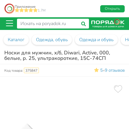
Приложение
Открыть
1.7M
Каталог
Одежда, обувь
Одежда и обувь
Н
Носки для мужчин, х/б, Diwari, Active, 000,
белые, р. 25, ультракороткие, 15С-74СП
5
9 отзывов
•
Код товара:
375847